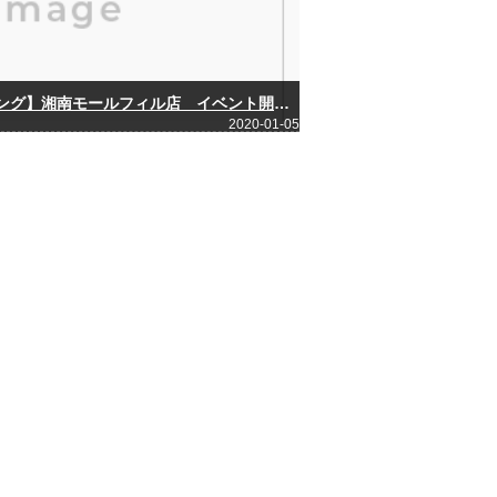
【ＣＥＮＴＵＲＹ２１富士ハウジング】湘南モールフィル店 イベント開催(^^♪
2020-01-05