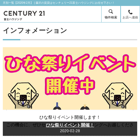
月別一覧【2020年2月】 | 藤沢の賃貸はセンチュリー21富士ハウジングにお任せ下さい！
物件検索
お店へ連絡
インフォメーション
ひな祭りイベント開催します！
この機会に、ぜひセンチュリー21富士ハウジングへお越しくださ
ひな祭りイベント開催！
2020-02-28
い！