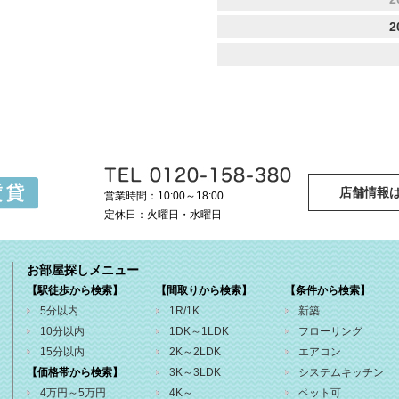
2
店舗情報
営業時間：10:00～18:00
定休日：火曜日・水曜日
お部屋探しメニュー
【駅徒歩から検索】
【間取りから検索】
【条件から検索】
5分以内
1R/1K
新築
10分以内
1DK～1LDK
フローリング
15分以内
2K～2LDK
エアコン
【価格帯から検索】
3K～3LDK
システムキッチン
4万円～5万円
4K～
ペット可