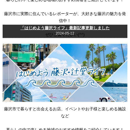
藤沢市に実際に住んでいるレポーターが、大好きな藤沢の魅力を発
信中！
「はじめよう藤沢ライフ」最新記事更新しました
2024-05-12
ぜひご覧ください(^^)
藤沢市で暮らすと出会えるお店、イベントやお子様と楽しめる施設
など
暮らしの中で楽しめる地域のおすすめ情報をご紹介しています！