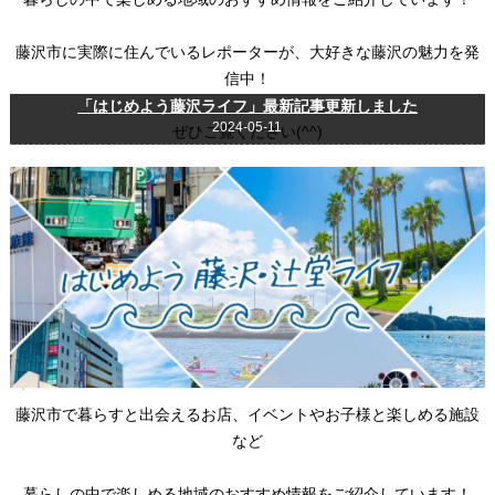
藤沢市に実際に住んでいるレポーターが、大好きな藤沢の魅力を発
信中！
「はじめよう藤沢ライフ」最新記事更新しました
2024-05-11
ぜひご覧ください(^^)
藤沢市で暮らすと出会えるお店、イベントやお子様と楽しめる施設
など
暮らしの中で楽しめる地域のおすすめ情報をご紹介しています！