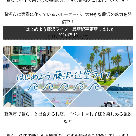
藤沢市に実際に住んでいるレポーターが、大好きな藤沢の魅力を発
信中！
「はじめよう藤沢ライフ」最新記事更新しました
2024-05-19
ぜひご覧ください(^^)
藤沢市で暮らすと出会えるお店、イベントやお子様と楽しめる施設
など
暮らしの中で楽しめる地域のおすすめ情報をご紹介しています！