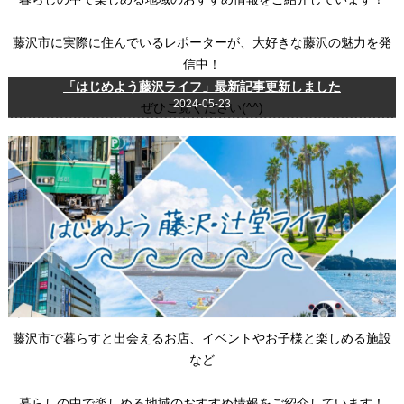
藤沢市に実際に住んでいるレポーターが、大好きな藤沢の魅力を発
信中！
「はじめよう藤沢ライフ」最新記事更新しました
2024-05-23
ぜひご覧ください(^^)
藤沢市で暮らすと出会えるお店、イベントやお子様と楽しめる施設
など
暮らしの中で楽しめる地域のおすすめ情報をご紹介しています！