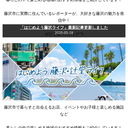
藤沢市に実際に住んでいるレポーターが、大好きな藤沢の魅力を発
信中！
「はじめよう藤沢ライフ」最新記事更新しました
2025-05-18
ぜひご覧ください(^^)
藤沢市で暮らすと出会えるお店、イベントやお子様と楽しめる施設
など
暮らしの中で楽しめる地域のおすすめ情報をご紹介しています！