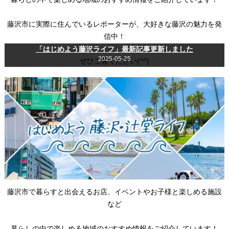
藤沢市に実際に住んでいるレポーターが、大好きな藤沢の魅力を発
信中！
「はじめよう藤沢ライフ」最新記事更新しました
2025-05-25
ぜひご覧ください(^^)
藤沢市で暮らすと出会えるお店、イベントやお子様と楽しめる施設
など
暮らしの中で楽しめる地域のおすすめ情報をご紹介しています！