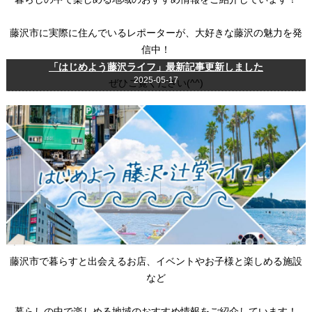
藤沢市に実際に住んでいるレポーターが、大好きな藤沢の魅力を発
信中！
「はじめよう藤沢ライフ」最新記事更新しました
2025-05-17
ぜひご覧ください(^^)
藤沢市で暮らすと出会えるお店、イベントやお子様と楽しめる施設
など
暮らしの中で楽しめる地域のおすすめ情報をご紹介しています！