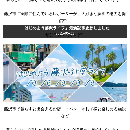
藤沢市に実際に住んでいるレポーターが、大好きな藤沢の魅力を発
信中！
「はじめよう藤沢ライフ」最新記事更新しました
2025-05-22
ぜひご覧ください(^^)
藤沢市で暮らすと出会えるお店、イベントやお子様と楽しめる施設
など
暮らしの中で楽しめる地域のおすすめ情報をご紹介しています！