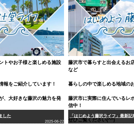
ントやお子様と楽しめる施設
藤沢市で暮らすと出会えるお
など
情報をご紹介しています！
暮らしの中で楽しめる地域の
が、大好きな藤沢の魅力を発
藤沢市に実際に住んでいるレ
信中！
ました
「はじめよう藤沢ライフ」最新記
ぜひご覧ください(^^)
2025-06-22