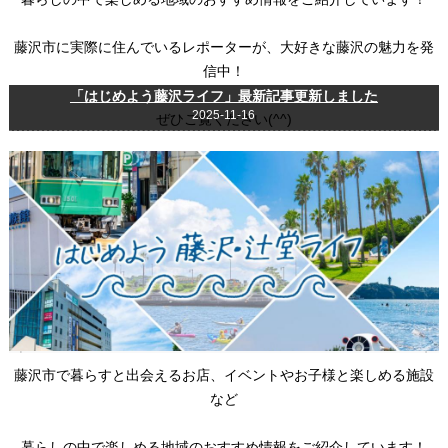
藤沢市に実際に住んでいるレポーターが、大好きな藤沢の魅力を発
信中！
「はじめよう藤沢ライフ」最新記事更新しました
2025-11-16
ぜひご覧ください(^^)
藤沢市で暮らすと出会えるお店、イベントやお子様と楽しめる施設
など
暮らしの中で楽しめる地域のおすすめ情報をご紹介しています！