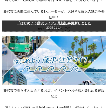
藤沢市に実際に住んでいるレポーターが、大好きな藤沢の魅力を発
信中！
「はじめよう藤沢ライフ」最新記事更新しました
2025-11-14
ぜひご覧ください(^^)
藤沢市で暮らすと出会えるお店、イベントやお子様と楽しめる施設
など
暮らしの中で楽しめる地域のおすすめ情報をご紹介しています！