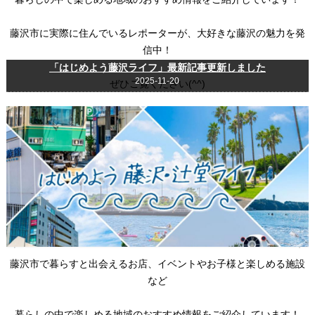
藤沢市に実際に住んでいるレポーターが、大好きな藤沢の魅力を発
信中！
「はじめよう藤沢ライフ」最新記事更新しました
2025-11-20
ぜひご覧ください(^^)
藤沢市で暮らすと出会えるお店、イベントやお子様と楽しめる施設
など
暮らしの中で楽しめる地域のおすすめ情報をご紹介しています！