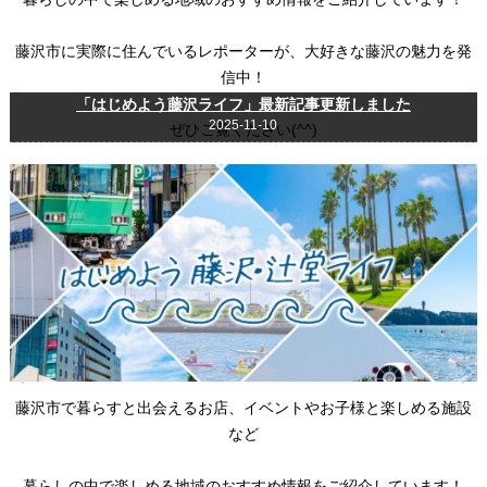
藤沢市に実際に住んでいるレポーターが、大好きな藤沢の魅力を発
信中！
「はじめよう藤沢ライフ」最新記事更新しました
2025-11-10
ぜひご覧ください(^^)
藤沢市で暮らすと出会えるお店、イベントやお子様と楽しめる施設
など
暮らしの中で楽しめる地域のおすすめ情報をご紹介しています！