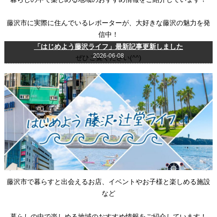
藤沢市に実際に住んでいるレポーターが、大好きな藤沢の魅力を発
信中！
「はじめよう藤沢ライフ」最新記事更新しました
2026-06-08
ぜひご覧ください(^^)
藤沢市で暮らすと出会えるお店、イベントやお子様と楽しめる施設
など
暮らしの中で楽しめる地域のおすすめ情報をご紹介しています！