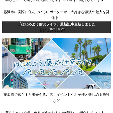
藤沢市に実際に住んでいるレポーターが、大好きな藤沢の魅力を発
信中！
「はじめよう藤沢ライフ」最新記事更新しました
2026-06-25
ぜひご覧ください(^^)
藤沢市で暮らすと出会えるお店、イベントやお子様と楽しめる施設
など
暮らしの中で楽しめる地域のおすすめ情報をご紹介しています！