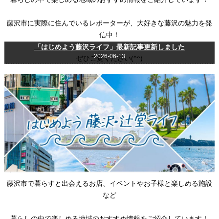
藤沢市に実際に住んでいるレポーターが、大好きな藤沢の魅力を発
信中！
「はじめよう藤沢ライフ」最新記事更新しました
2026-06-13
ぜひご覧ください(^^)
藤沢市で暮らすと出会えるお店、イベントやお子様と楽しめる施設
など
暮らしの中で楽しめる地域のおすすめ情報をご紹介しています！