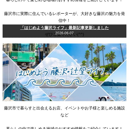
藤沢市に実際に住んでいるレポーターが、大好きな藤沢の魅力を発
信中！
「はじめよう藤沢ライフ」最新記事更新しました
2026-06-07
ぜひご覧ください(^^)
藤沢市で暮らすと出会えるお店、イベントやお子様と楽しめる施設
など
暮らしの中で楽しめる地域のおすすめ情報をご紹介しています！