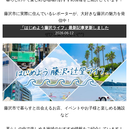
藤沢市に実際に住んでいるレポーターが、大好きな藤沢の魅力を発
信中！
「はじめよう藤沢ライフ」最新記事更新しました
2026-06-12
ぜひご覧ください(^^)
藤沢市で暮らすと出会えるお店、イベントやお子様と楽しめる施設
など
暮らしの中で楽しめる地域のおすすめ情報をご紹介しています！