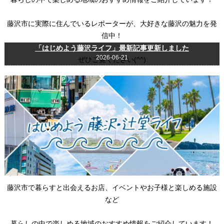
藤沢市に実際に住んでいるレポーターが、大好きな藤沢の魅力を発
信中！
「はじめよう藤沢ライフ」最新記事更新しました
2026-06-21
ぜひご覧ください(^^)
藤沢市で暮らすと出会えるお店、イベントやお子様と楽しめる施設
など
暮らしの中で楽しめる地域のおすすめ情報をご紹介しています！