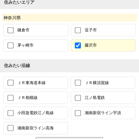
住みたいエリア
神奈川県
鎌倉市
逗子市
茅ヶ崎市
藤沢市
住みたい沿線
ＪＲ東海道本線
ＪＲ横須賀線
ＪＲ相模線
江ノ島電鉄
小田急電鉄江ノ島線
湘南新宿ライン宇須
湘南新宿ライン高海