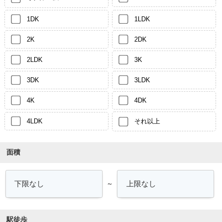
1DK
1LDK
2K
2DK
2LDK
3K
3DK
3LDK
4K
4DK
4LDK
それ以上
面積
～
駅徒歩