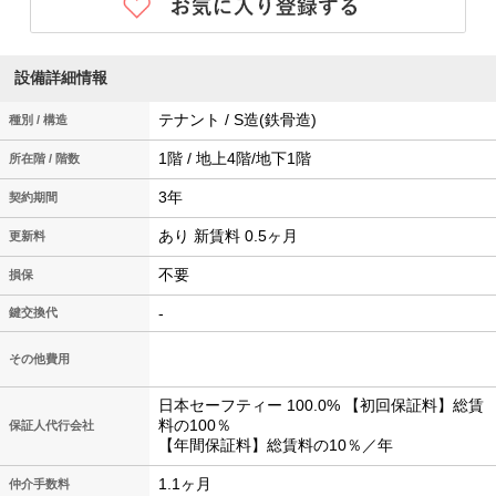
設備詳細情報
テナント / S造(鉄骨造)
種別 / 構造
1階 / 地上4階/地下1階
所在階 / 階数
3年
契約期間
あり 新賃料 0.5ヶ月
更新料
不要
損保
-
鍵交換代
その他費用
日本セーフティー 100.0% 【初回保証料】総賃
料の100％
保証人代行会社
【年間保証料】総賃料の10％／年
1.1ヶ月
仲介手数料