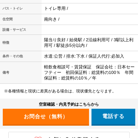
トイレ専用 /
バス・トイレ
南向き /
住空間
設備・サービス
陽当り良好 / 始発駅 / 2沿線利用可 / 3駅以上利
特徴
用可 / 駅徒歩5分以内 /
水道:公営 / 排水:下水 / 保証人代行:必加入
条件・その他
軽飲食相談可・賃貸保証 保証会社：日本セー
フティー 初回保証料：総賃料の100％ 年間
備考
保証料：総賃料の10％／年
※各種情報と現状に差異がある場合は、現状優先となります。
空室確認・内見予約はこちらから
電話する