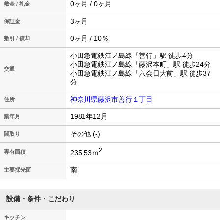
0ヶ月 / 0ヶ月
敷金 / 礼金
3ヶ月
保証金
0ヶ月 / 10％
敷引 / 償却
小田急電鉄江ノ島線「善行」駅 徒歩4分
小田急電鉄江ノ島線「藤沢本町」駅 徒歩24分
交通
小田急電鉄江ノ島線「六会日大前」駅 徒歩37
分
神奈川県藤沢市善行１丁目
住所
1981年12月
築年月
その他 (-)
間取り
2
235.53ｍ
専有面積
南
主要採光面
設備・条件・こだわり
キッチン