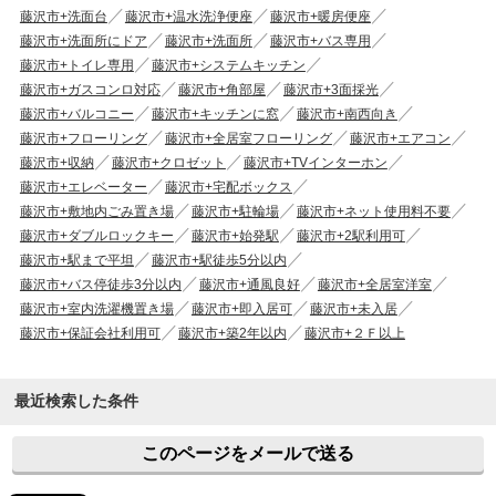
藤沢市+洗面台
藤沢市+温水洗浄便座
藤沢市+暖房便座
藤沢市+洗面所にドア
藤沢市+洗面所
藤沢市+バス専用
藤沢市+トイレ専用
藤沢市+システムキッチン
藤沢市+ガスコンロ対応
藤沢市+角部屋
藤沢市+3面採光
藤沢市+バルコニー
藤沢市+キッチンに窓
藤沢市+南西向き
藤沢市+フローリング
藤沢市+全居室フローリング
藤沢市+エアコン
藤沢市+収納
藤沢市+クロゼット
藤沢市+TVインターホン
藤沢市+エレベーター
藤沢市+宅配ボックス
藤沢市+敷地内ごみ置き場
藤沢市+駐輪場
藤沢市+ネット使用料不要
藤沢市+ダブルロックキー
藤沢市+始発駅
藤沢市+2駅利用可
藤沢市+駅まで平坦
藤沢市+駅徒歩5分以内
藤沢市+バス停徒歩3分以内
藤沢市+通風良好
藤沢市+全居室洋室
藤沢市+室内洗濯機置き場
藤沢市+即入居可
藤沢市+未入居
藤沢市+保証会社利用可
藤沢市+築2年以内
藤沢市+２Ｆ以上
最近検索した条件
このページをメールで送る