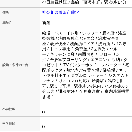
小田急電鉄江ノ島線「藤沢本町」駅 徒歩17分
神奈川県藤沢市藤沢
住所
新築
築年月
給湯 / バストイレ別 / シャワー / 脱衣所 / 浴室
乾燥機 / 洗面所独立 / 洗面台 / 温水洗浄便
座 / 暖房便座 / 洗面所にドア / 洗面所 / バス専
用 / トイレ専用 / 角部屋 / 3面採光 / バルコニ
ー / キッチンに窓 / 南西向き / フローリン
グ / 全居室フローリング / エアコン / 収納 / ク
ロゼット / TVインターホン / エレベーター / 宅
設備・条件の一例
配ボックス / 敷地内ごみ置き場 / 駐輪場 / ネッ
ト使用料不要 / ダブルロックキー / システムキ
ッチン / ガスコンロ対応 / 始発駅 / 2駅利用
可 / 駅まで平坦 / 駅徒歩5分以内 / バス停徒歩3
分以内 / 通風良好 / 全居室洋室 / 室内洗濯機置
き場 /
小学校区
()
中学校区
()