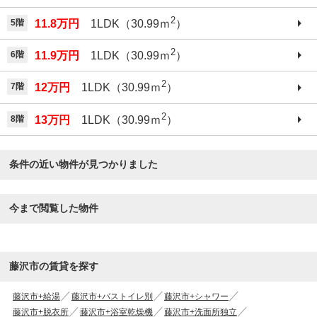
2
5階
11.8万円
1LDK（30.99ｍ
）
2
6階
11.9万円
1LDK（30.99ｍ
）
2
7階
12万円
1LDK（30.99ｍ
）
2
8階
13万円
1LDK（30.99ｍ
）
条件の近い物件が見つかりました
今まで閲覧した物件
藤沢市の賃貸を探す
藤沢市+給湯
藤沢市+バストイレ別
藤沢市+シャワー
藤沢市+脱衣所
藤沢市+浴室乾燥機
藤沢市+洗面所独立