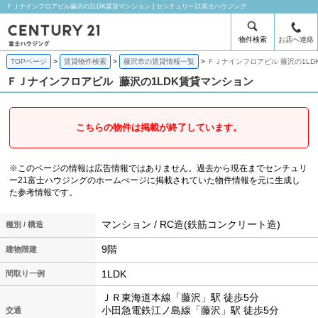
ＦＪナインフロアビル藤沢の1LDK賃貸マンション | センチュリー21富士ハウジング
物件検索
お店へ連絡
TOPページ
賃貸物件検索
藤沢市の賃貸情報一覧
ＦＪナインフロアビル 藤沢の1LD
ＦＪナインフロアビル
藤沢の1LDK賃貸マンション
こちらの物件は掲載が終了しています。
※このページの情報は広告情報ではありません。過去から現在までセンチュリ
ー21富士ハウジングのホームぺージに掲載されていた物件情報を元に生成し
た参考情報です。
マンション / RC造(鉄筋コンクリート造)
種別 / 構造
9階
建物階建
1LDK
間取り一例
ＪＲ東海道本線「藤沢」駅 徒歩5分
小田急電鉄江ノ島線「藤沢」駅 徒歩5分
交通