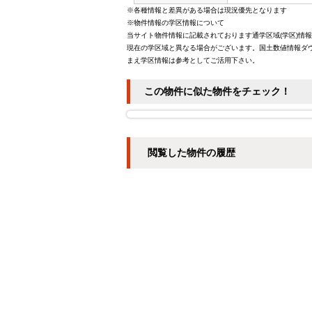
※各種情報と差異がある場合は現況優先となります
※物件情報の学区情報について
当サイト物件情報に記載されております通学区域(学区)情
現在の学区域と異なる場合がございます。国土数値情報ダウ
まえ学区情報は参考としてご活用下さい。
この物件に似た物件をチェック！
閲覧した物件の履歴