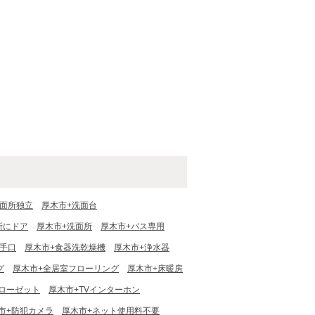
洗面所独立
厚木市+洗面台
所にドア
厚木市+洗面所
厚木市+バス専用
勝手口
厚木市+食器洗乾燥機
厚木市+浄水器
グ
厚木市+全居室フローリング
厚木市+床暖房
ローゼット
厚木市+TVインターホン
市+防犯カメラ
厚木市+ネット使用料不要