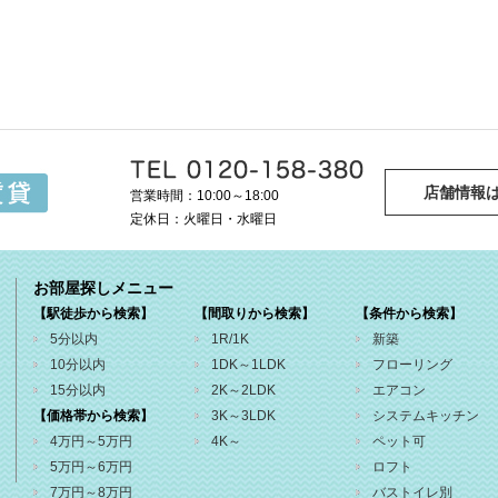
店舗情報
営業時間：10:00～18:00
定休日：火曜日・水曜日
お部屋探しメニュー
【駅徒歩から検索】
【間取りから検索】
【条件から検索】
5分以内
1R/1K
新築
10分以内
1DK～1LDK
フローリング
15分以内
2K～2LDK
エアコン
【価格帯から検索】
3K～3LDK
システムキッチン
4万円～5万円
4K～
ペット可
5万円～6万円
ロフト
7万円～8万円
バストイレ別