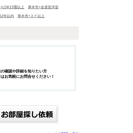
+LDK15畳以上
厚木市+全居室洋室
築2年以内
厚木市+２Ｆ以上
報の確認や詳細を知りたい方
せはお気軽にお問合せください！