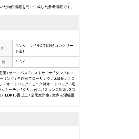
ていた物件情報を元に生成した参考情報です。
マンション / RC造(鉄筋コンクリー
構造
ト造)
一例
2LDK
房便座 / オートバス / ミストサウナ / タンクレス
フローリング / 全居室フローリング / 床暖房 / クロ
 / オートロック / モニタ付オートロック / 宅
テムキッチン / グリル付 / ガスコンロ対応 / 3口
 / LDK15畳以上 / 全居室洋室 / 室内洗濯機置