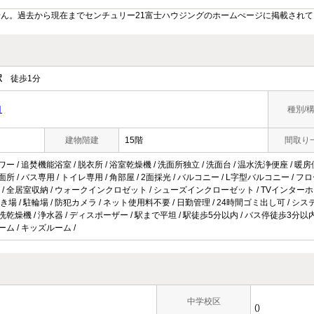
ん。過去から現在までセンチュリー21富士ハウジングのホームぺージに掲載され
駅
徒歩1分
目
種別/
建物階建
15階
間取り
ワー / 追焚機能浴室 / 脱衣所 / 浴室乾燥機 / 洗面所独立 / 洗面台 / 温水洗浄便座 / 暖
面所 / バス専用 / トイレ専用 / 角部屋 / 2面採光 / バルコニー / L字型バルコニー / 
 / 全居室収納 / ウォークインクロゼット / シューズインクローゼット / TVインターホン
場 / 駐輪場 / 防犯カメラ / ネット使用料不要 / 日勤管理 / 24時間ゴミ出し可 / シス
器洗乾燥機 / 浄水器 / ディスポーザー / 駅まで平坦 / 駅徒歩5分以内 / バス停徒歩3分以内
ーム / キッズルーム /
中学校区
()