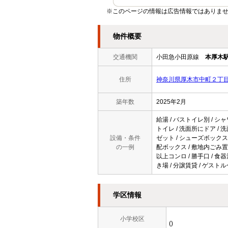
※このページの情報は広告情報ではありませ
物件概要
交通機関
小田急小田原線
本厚木
住所
神奈川県厚木市中町２丁
築年数
2025年2月
給湯 / バストイレ別 / シャ
トイレ / 洗面所にドア / 洗
設備・条件
ゼット / シューズボックス
の一例
配ボックス / 敷地内ごみ置き
以上コンロ / 勝手口 / 食
き場 / 分譲賃貸 / ゲストル
学区情報
小学校区
()