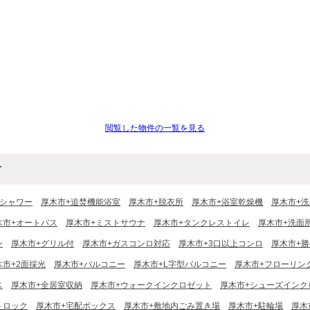
閲覧した物件の一覧を見る
す
+シャワー
厚木市+追焚機能浴室
厚木市+脱衣所
厚木市+浴室乾燥機
厚木市+
木市+オートバス
厚木市+ミストサウナ
厚木市+タンクレストイレ
厚木市+洗面
ン
厚木市+グリル付
厚木市+ガスコンロ対応
厚木市+3口以上コンロ
厚木市+
木市+2面採光
厚木市+バルコニー
厚木市+L字型バルコニー
厚木市+フローリン
ス
厚木市+全居室収納
厚木市+ウォークインクロゼット
厚木市+シューズインク
トロック
厚木市+宅配ボックス
厚木市+敷地内ごみ置き場
厚木市+駐輪場
厚木