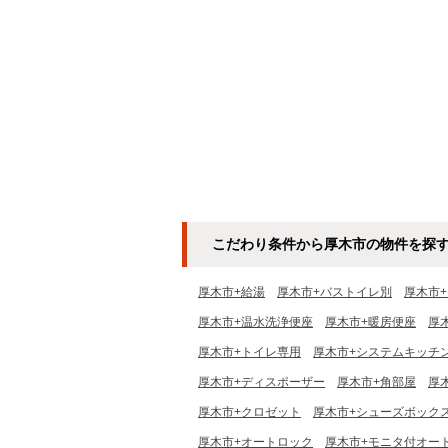
こだわり条件から厚木市の物件を探
厚木市+給湯
厚木市+バストイレ別
厚木市
厚木市+温水洗浄便座
厚木市+暖房便座
厚
厚木市+トイレ専用
厚木市+システムキッチ
厚木市+ディスポーザー
厚木市+角部屋
厚
厚木市+クロゼット
厚木市+シューズボック
厚木市+オートロック
厚木市+モニタ付オー