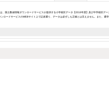
報は、国土数値情報ダウンロードサービスが提供する小学校区データ【2016年度】及び中学校区デー
ンロードサービスのWEBサイト上で記述通り、データは必ずしも正確とは言えません。また、通学