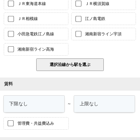
ＪＲ東海道本線
ＪＲ横須賀線
ＪＲ相模線
江ノ島電鉄
小田急電鉄江ノ島線
湘南新宿ライン宇須
湘南新宿ライン高海
賃料
～
管理費・共益費込み