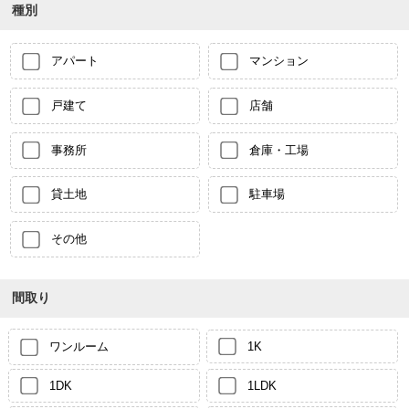
種別
アパート
マンション
戸建て
店舗
事務所
倉庫・工場
貸土地
駐車場
その他
間取り
ワンルーム
1K
1DK
1LDK