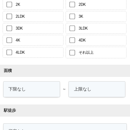
2K
2DK
2LDK
3K
3DK
3LDK
4K
4DK
4LDK
それ以上
面積
～
駅徒歩