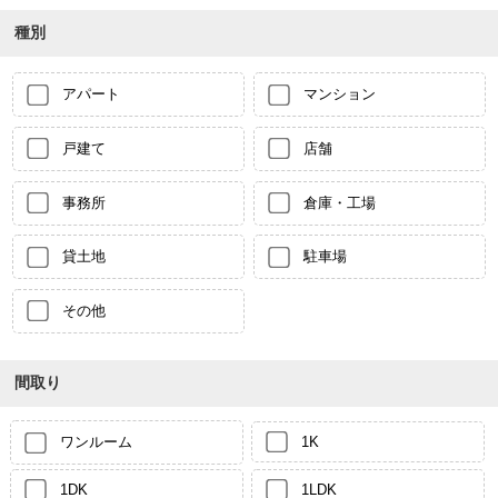
種別
アパート
マンション
戸建て
店舗
事務所
倉庫・工場
貸土地
駐車場
その他
間取り
ワンルーム
1K
1DK
1LDK