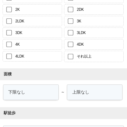
2K
2DK
2LDK
3K
3DK
3LDK
4K
4DK
4LDK
それ以上
面積
～
駅徒歩