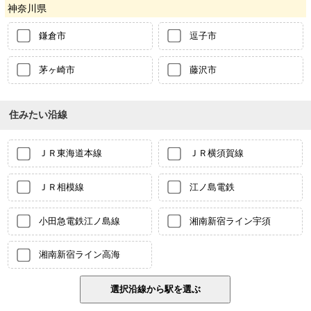
神奈川県
鎌倉市
逗子市
茅ヶ崎市
藤沢市
住みたい沿線
ＪＲ東海道本線
ＪＲ横須賀線
ＪＲ相模線
江ノ島電鉄
小田急電鉄江ノ島線
湘南新宿ライン宇須
湘南新宿ライン高海