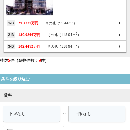
2
1-B
79.3221万円
その他（55.44ｍ
）
2
2-B
130.0266万円
その他（118.94ｍ
）
2
3-B
102.4452万円
その他（118.94ｍ
）
棟数
2
件 (総物件数：
9
件)
条件を絞り込む
賃料
～