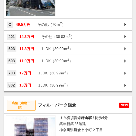
2
C
49.5万円
その他（70ｍ
）
2
401
14.3万円
その他（30.03ｍ
）
2
503
11.8万円
1LDK（30.99ｍ
）
2
603
11.9万円
1LDK（30.99ｍ
）
2
703
12万円
1LDK（30.99ｍ
）
2
802
13万円
1LDK（30.99ｍ
）
店舗（建物一
フィル・パーク鎌倉
NEW
部）
ＪＲ横須賀線
鎌倉駅
/ 徒歩4分
築年新築 / 5階建
神奈川県鎌倉市小町２丁目