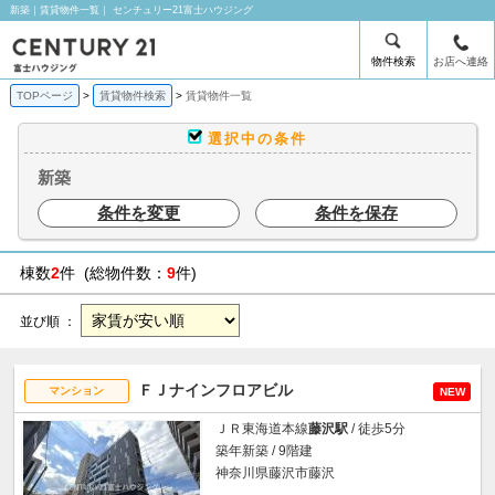
新築｜賃貸物件一覧｜ センチュリー21富士ハウジング
物件検索
お店へ連絡
TOPページ
賃貸物件検索
賃貸物件一覧
選択中の条件
新築
条件を変更
条件を保存
棟数
2
件 (総物件数：
9
件)
並び順 ：
ＦＪナインフロアビル
マンション
NEW
ＪＲ東海道本線
藤沢駅
/ 徒歩5分
築年新築 / 9階建
神奈川県藤沢市藤沢