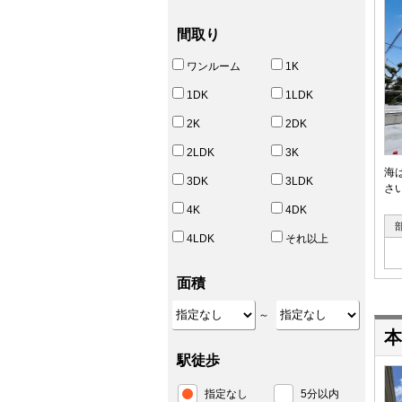
間取り
ワンルーム
1K
1DK
1LDK
2K
2DK
2LDK
3K
海
3DK
3LDK
さ
4K
4DK
4LDK
それ以上
面積
～
本
駅徒歩
指定なし
5分以内