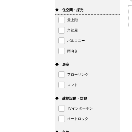
◆ 住空間・採光
最上階
角部屋
バルコニー
南向き
◆ 居室
フローリング
ロフト
◆ 建物設備・防犯
TVインターホン
オートロック