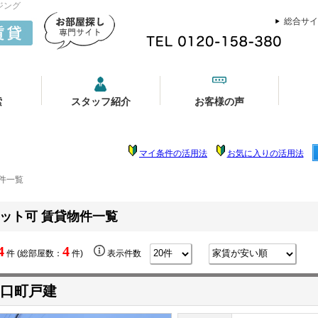
ジング
総合サイ
索
スタッフ紹介
お客様の声
マイ条件の活用法
お気に入りの活用法
件一覧
ット可 賃貸物件一覧
4
4
件 (総部屋数：
件)
表示件数
口町戸建