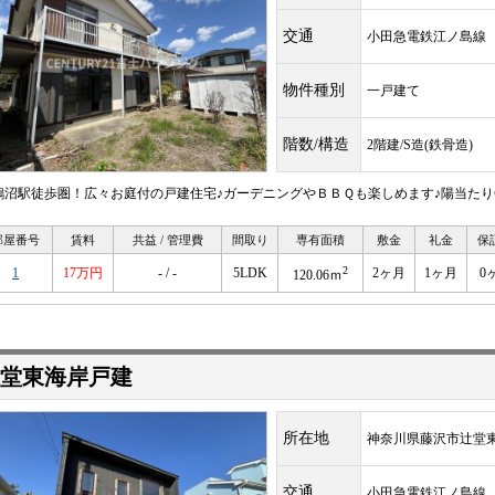
交通
小田急電鉄江ノ島
物件種別
一戸建て
階数/構造
2階建/S造(鉄骨造)
鵠沼駅徒歩圏！広々お庭付の戸建住宅♪ガーデニングやＢＢＱも楽しめます♪陽当た
部屋番号
賃料
共益 / 管理費
間取り
専有面積
敷金
礼金
保
2
1
17万円
- / -
5LDK
2ヶ月
1ヶ月
0
120.06ｍ
堂東海岸戸建
所在地
神奈川県藤沢市辻堂
交通
小田急電鉄江ノ島