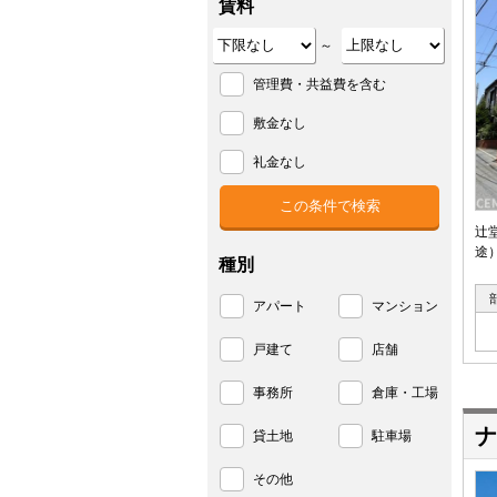
賃料
～
管理費・共益費を含む
敷金なし
礼金なし
辻
途
種別
アパート
マンション
戸建て
店舗
事務所
倉庫・工場
ナ
貸土地
駐車場
その他