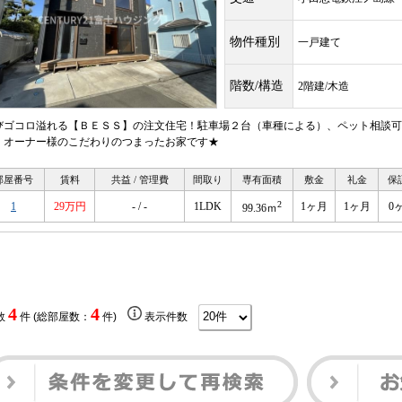
物件種別
一戸建て
階数/構造
2階建/木造
びゴコロ溢れる【ＢＥＳＳ】の注文住宅！駐車場２台（車種による）、ペット相談可
、オーナー様のこだわりのつまったお家です★
部屋番号
賃料
共益 / 管理費
間取り
専有面積
敷金
礼金
保
2
1
29万円
- / -
1LDK
1ヶ月
1ヶ月
0
99.36ｍ
4
4
数
件 (総部屋数：
件)
表示件数