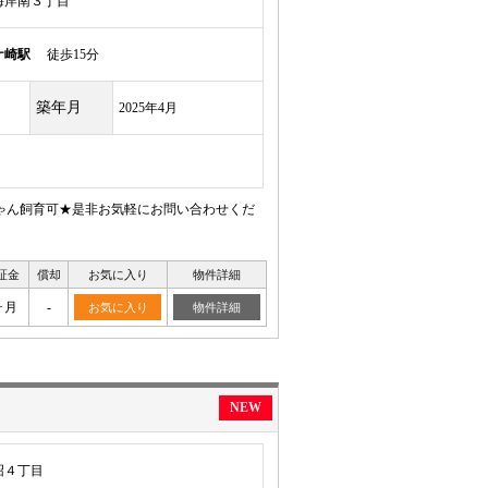
海岸南３丁目
ケ崎駅
徒歩15分
築年月
2025年4月
ゃん飼育可★是非お気軽にお問い合わせくだ
証金
償却
お気に入り
物件詳細
ヶ月
-
お気に入り
物件詳細
NEW
沼４丁目