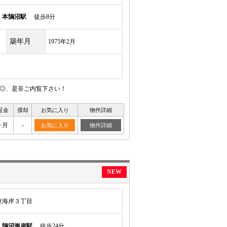
線
本鵠沼駅
徒歩8分
築年月
1975年2月
り◎、是非ご内覧下さい！
証金
償却
お気に入り
物件詳細
ヶ月
-
お気に入り
物件詳細
NEW
東海岸３丁目
線
鵠沼海岸駅
徒歩24分