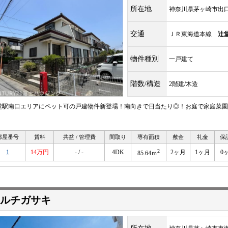
所在地
神奈川県茅ヶ崎市出
交通
ＪＲ東海道本線
辻
物件種別
一戸建て
階数/構造
2階建/木造
堂駅南口エリアにペット可の戸建物件新登場！南向きで日当たり◎！お庭で家庭菜園
）
部屋番号
賃料
共益 / 管理費
間取り
専有面積
敷金
礼金
保
2
1
14万円
- / -
4DK
2ヶ月
1ヶ月
0
85.64ｍ
ルチガサキ