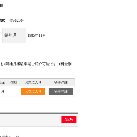
口町
堂駅
徒歩20分
築年月
1985年11月
も♪隣地月極駐車場ご紹介可能です（料金別
証金
償却
お気に入り
物件詳細
ヶ月
-
お気に入り
物件詳細
NEW