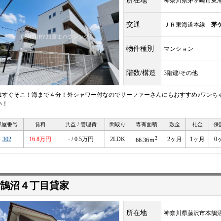
所在地
神奈川県茅ヶ崎市東
交通
ＪＲ東海道本線
茅
物件種別
マンション
階数/構造
3階建/その他
はすぐそこ！海まで４分！外シャワー付なのでサーファーさんにもおすすめ♪ワンち
い！
部屋番号
賃料
共益 / 管理費
間取り
専有面積
敷金
礼金
保
2
302
16.8万円
- / 0.5万円
2LDK
2ヶ月
1ヶ月
0
66.36ｍ
鵠沼４丁目貸家
所在地
神奈川県藤沢市本鵠