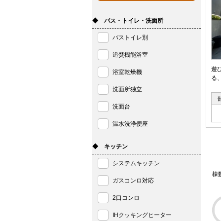
◆ バス・トイレ・洗面所
バストイレ別
追焚機能浴室
遊
浴室乾燥機
る
洗面所独立
洗面台
温水洗浄便座
◆ キッチン
システムキッチン
棟
ガスコンロ対応
2口コンロ
IHクッキングヒーター