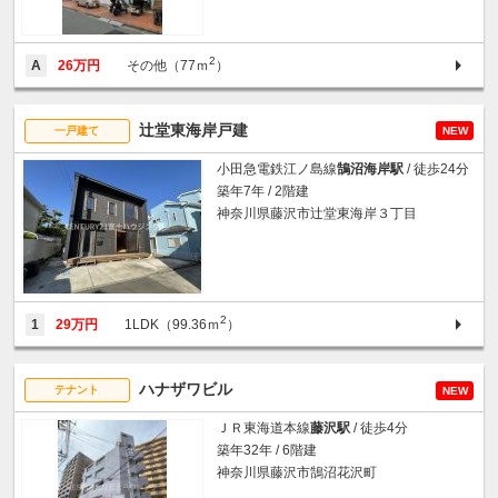
2
A
26万円
その他（77ｍ
）
辻堂東海岸戸建
一戸建て
NEW
小田急電鉄江ノ島線
鵠沼海岸駅
/ 徒歩24分
築年7年 / 2階建
神奈川県藤沢市辻堂東海岸３丁目
2
1
29万円
1LDK（99.36ｍ
）
ハナザワビル
テナント
NEW
ＪＲ東海道本線
藤沢駅
/ 徒歩4分
築年32年 / 6階建
神奈川県藤沢市鵠沼花沢町