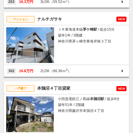
2
203
16.3万円
3LDK（55.52ｍ
）
ナルチガサキ
マンション
NEW
ＪＲ東海道本線
茅ケ崎駅
/ 徒歩15分
築年1年 / 3階建
神奈川県茅ヶ崎市東海岸南３丁目
2
302
16.8万円
2LDK（66.36ｍ
）
本鵠沼４丁目貸家
一戸建て
NEW
小田急電鉄江ノ島線
本鵠沼駅
/ 徒歩8分
築年51年 / 2階建
神奈川県藤沢市本鵠沼４丁目