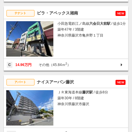
ビラ・アペックス湘南
テナント
NEW
小田急電鉄江ノ島線
六会日大前駅
/ 徒歩1分
築年47年 / 3階建
神奈川県藤沢市亀井野１丁目
2
C
14.96万円
その他（45.84ｍ
）
ナイスアーバン藤沢
アパート
NEW
ＪＲ東海道本線
藤沢駅
/ 徒歩8分
築年30年 / 8階建
神奈川県藤沢市藤沢