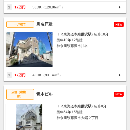
2
1
17万円
5LDK（120.06ｍ
）
川名戸建
一戸建て
NEW
ＪＲ東海道本線
藤沢駅
/ 徒歩18分
築年10年 / 2階建
神奈川県藤沢市川名
2
1
17万円
4LDK（93.14ｍ
）
店舗（建物一
青木ビル
NEW
部）
ＪＲ東海道本線
藤沢駅
/ 徒歩8分
築年54年 / 5階建
神奈川県藤沢市大鋸２丁目