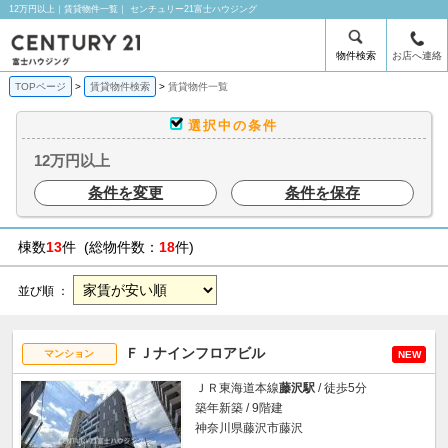
12万円以上｜賃貸物件一覧｜ センチュリー21富士ハウジング
物件検索
お店へ連絡
TOPページ
賃貸物件検索
賃貸物件一覧
選択中の条件
12万円以上
条件を変更
条件を保存
棟数
13
件 (総物件数：
18
件)
並び順 ：
ＦＪナインフロアビル
マンション
NEW
ＪＲ東海道本線
藤沢駅
/ 徒歩5分
築年新築 / 9階建
神奈川県藤沢市藤沢