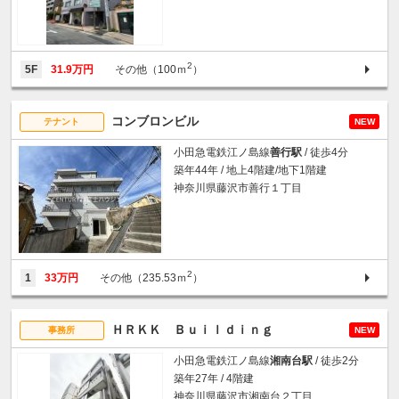
2
5F
31.9万円
その他（100ｍ
）
コンブロンビル
テナント
NEW
小田急電鉄江ノ島線
善行駅
/ 徒歩4分
築年44年 / 地上4階建/地下1階建
神奈川県藤沢市善行１丁目
2
1
33万円
その他（235.53ｍ
）
ＨＲＫＫ Ｂｕｉｌｄｉｎｇ
事務所
NEW
小田急電鉄江ノ島線
湘南台駅
/ 徒歩2分
築年27年 / 4階建
神奈川県藤沢市湘南台２丁目