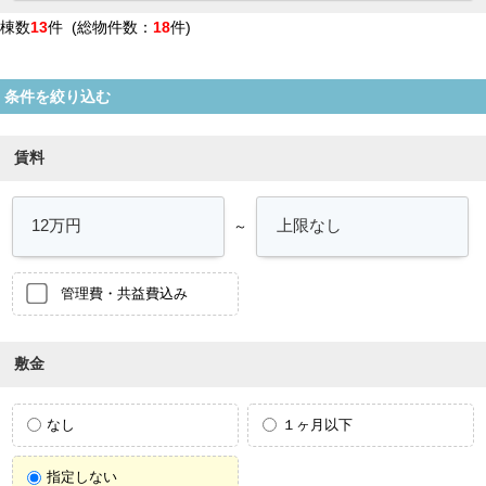
棟数
13
件 (総物件数：
18
件)
条件を絞り込む
賃料
～
管理費・共益費込み
敷金
なし
１ヶ月以下
指定しない