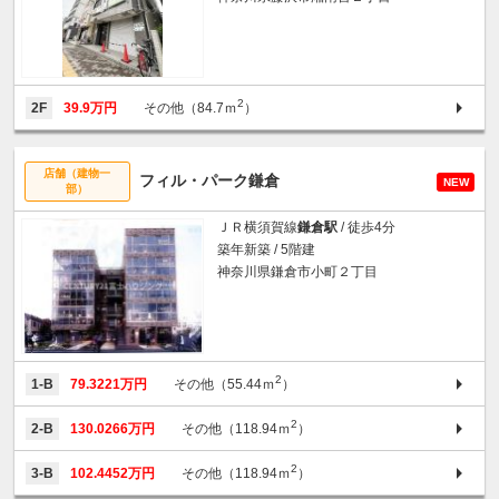
2
2F
39.9万円
その他（84.7ｍ
）
店舗（建物一
フィル・パーク鎌倉
NEW
部）
ＪＲ横須賀線
鎌倉駅
/ 徒歩4分
築年新築 / 5階建
神奈川県鎌倉市小町２丁目
2
1-B
79.3221万円
その他（55.44ｍ
）
2
2-B
130.0266万円
その他（118.94ｍ
）
2
3-B
102.4452万円
その他（118.94ｍ
）