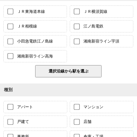
ＪＲ東海道本線
ＪＲ横須賀線
ＪＲ相模線
江ノ島電鉄
小田急電鉄江ノ島線
湘南新宿ライン宇須
湘南新宿ライン高海
種別
アパート
マンション
戸建て
店舗
事務所
倉庫・工場