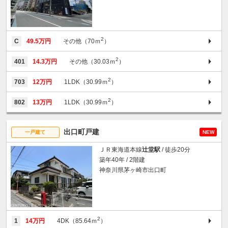
2
C
49.5万円
その他（70ｍ
）
2
401
14.3万円
その他（30.03ｍ
）
2
703
12万円
1LDK（30.99ｍ
）
2
802
13万円
1LDK（30.99ｍ
）
出口町戸建
一戸建て
NEW
ＪＲ東海道本線
辻堂駅
/ 徒歩20分
築年40年 / 2階建
神奈川県茅ヶ崎市出口町
2
1
14万円
4DK（85.64ｍ
）