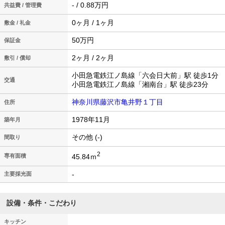
- / 0.88万円
共益費 / 管理費
0ヶ月 / 1ヶ月
敷金 / 礼金
50万円
保証金
2ヶ月 / 2ヶ月
敷引 / 償却
小田急電鉄江ノ島線「六会日大前」駅 徒歩1分
交通
小田急電鉄江ノ島線「湘南台」駅 徒歩23分
神奈川県藤沢市亀井野１丁目
住所
1978年11月
築年月
その他 (-)
間取り
2
45.84ｍ
専有面積
-
主要採光面
設備・条件・こだわり
キッチン