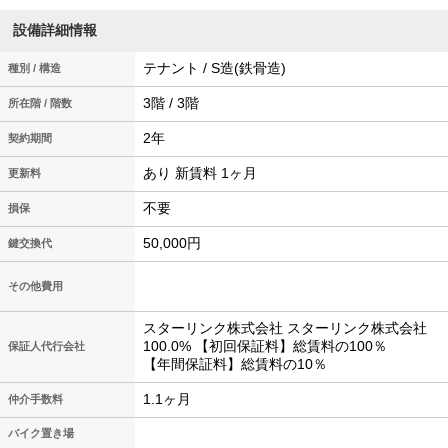
設備詳細情報
テナント / S造(鉄骨造)
種別 / 構造
3階 / 3階
所在階 / 階数
2年
契約期間
あり 新賃料 1ヶ月
更新料
不要
損保
50,000円
鍵交換代
その他費用
スターリンク株式会社 スターリンク株式会社
100.0% 【初回保証料】総賃料の100％
保証人代行会社
【年間保証料】総賃料の10％
1.1ヶ月
仲介手数料
バイク置き場