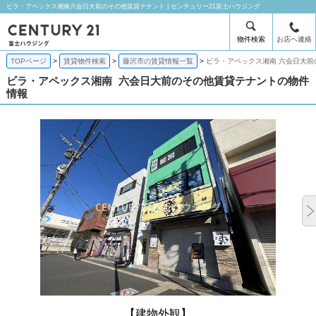
ビラ・アペックス湘南六会日大前のその他賃貸テナント | センチュリー21富士ハウジング
物件検索
お店へ連絡
TOPページ
賃貸物件検索
藤沢市の賃貸情報一覧
ビラ・アペックス湘南 六会日大前
ビラ・アペックス湘南
六会日大前のその他賃貸テナントの物件
情報
【建物外観】