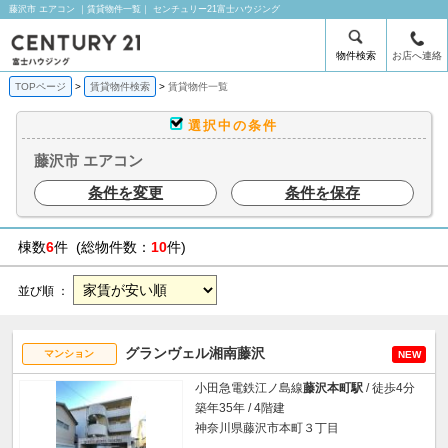
藤沢市 エアコン ｜賃貸物件一覧｜ センチュリー21富士ハウジング
物件検索
お店へ連絡
TOPページ
賃貸物件検索
賃貸物件一覧
選択中の条件
藤沢市 エアコン
条件を変更
条件を保存
棟数
6
件 (総物件数：
10
件)
並び順 ：
グランヴェル湘南藤沢
マンション
NEW
小田急電鉄江ノ島線
藤沢本町駅
/ 徒歩4分
築年35年 / 4階建
神奈川県藤沢市本町３丁目