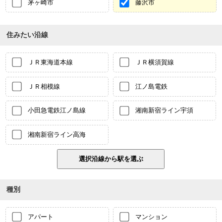
茅ヶ崎市
藤沢市
住みたい沿線
ＪＲ東海道本線
ＪＲ横須賀線
ＪＲ相模線
江ノ島電鉄
小田急電鉄江ノ島線
湘南新宿ライン宇須
湘南新宿ライン高海
種別
アパート
マンション