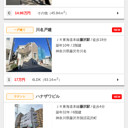
2
C
14.96万円
その他（45.84ｍ
）
川名戸建
一戸建て
NEW
ＪＲ東海道本線
藤沢駅
/ 徒歩18分
築年10年 / 2階建
神奈川県藤沢市川名
2
1
17万円
4LDK（93.14ｍ
）
ハナザワビル
テナント
NEW
ＪＲ東海道本線
藤沢駅
/ 徒歩4分
築年32年 / 6階建
神奈川県藤沢市鵠沼花沢町