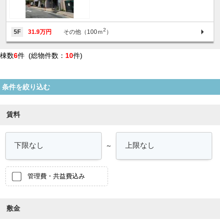
2
5F
31.9万円
その他（100ｍ
）
棟数
6
件 (総物件数：
10
件)
条件を絞り込む
賃料
～
管理費・共益費込み
敷金