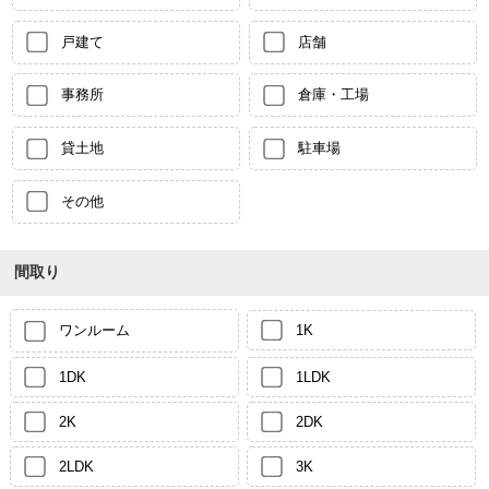
戸建て
店舗
事務所
倉庫・工場
貸土地
駐車場
その他
間取り
ワンルーム
1K
1DK
1LDK
2K
2DK
2LDK
3K