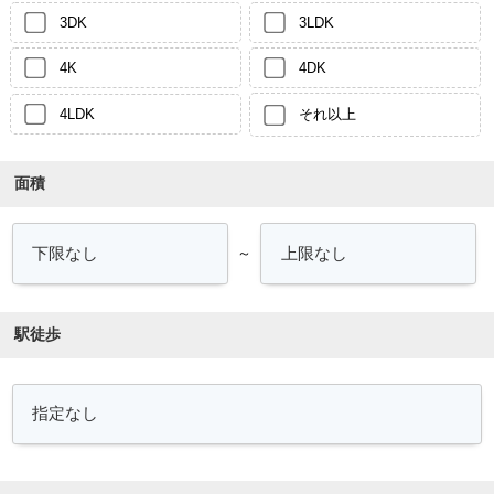
3DK
3LDK
4K
4DK
4LDK
それ以上
面積
～
駅徒歩