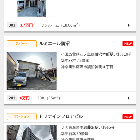
2
303
3.7万円
ワンルーム（18.06ｍ
）
ルミエール鵠沼
アパート
NEW
小田急電鉄江ノ島線
藤沢本町駅
/ 徒歩10分
築年38年 / 2階建
神奈川県藤沢市鵠沼神明４丁目
2
201
6万円
2DK（35ｍ
）
ＦＪナインフロアビル
マンション
NEW
ＪＲ東海道本線
藤沢駅
/ 徒歩5分
築年新築 / 9階建
神奈川県藤沢市藤沢