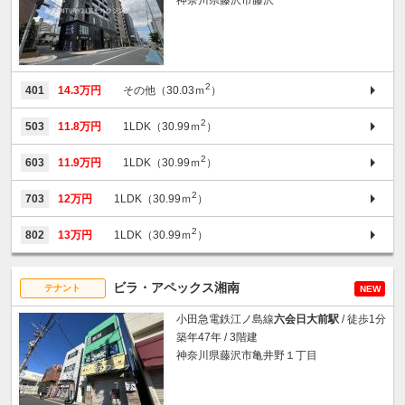
2
401
14.3万円
その他（30.03ｍ
）
2
503
11.8万円
1LDK（30.99ｍ
）
2
603
11.9万円
1LDK（30.99ｍ
）
2
703
12万円
1LDK（30.99ｍ
）
2
802
13万円
1LDK（30.99ｍ
）
ビラ・アペックス湘南
テナント
NEW
小田急電鉄江ノ島線
六会日大前駅
/ 徒歩1分
築年47年 / 3階建
神奈川県藤沢市亀井野１丁目