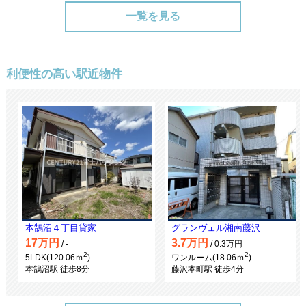
一覧を見る
利便性の高い駅近物件
本鵠沼４丁目貸家
グランヴェル湘南藤沢
17万円
3.7万円
/ -
/ 0.3万円
2
2
5LDK(120.06ｍ
)
ワンルーム(18.06ｍ
)
本鵠沼駅 徒歩8分
藤沢本町駅 徒歩4分