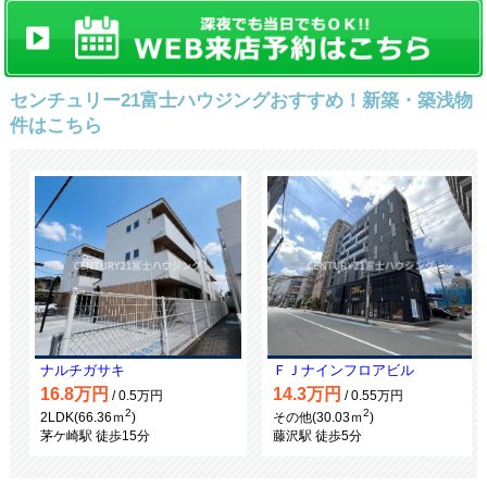
センチュリー21富士ハウジングおすすめ！新築・築浅物
件はこちら
ナルチガサキ
ＦＪナインフロアビル
16.8万円
14.3万円
/ 0.5万円
/ 0.55万円
2
2
2LDK(66.36ｍ
)
その他(30.03ｍ
)
茅ケ崎駅 徒歩15分
藤沢駅 徒歩5分