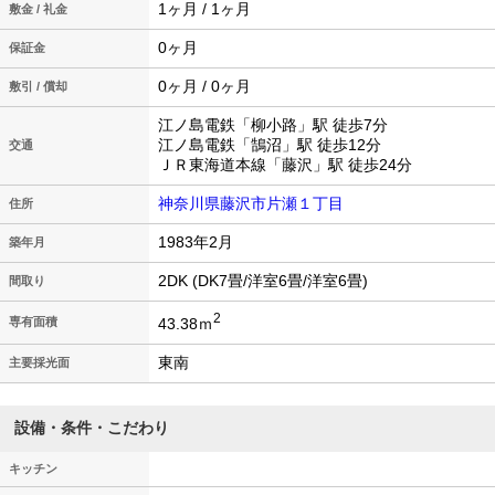
1ヶ月 / 1ヶ月
敷金 / 礼金
0ヶ月
保証金
0ヶ月 / 0ヶ月
敷引 / 償却
江ノ島電鉄「柳小路」駅 徒歩7分
江ノ島電鉄「鵠沼」駅 徒歩12分
交通
ＪＲ東海道本線「藤沢」駅 徒歩24分
神奈川県藤沢市片瀬１丁目
住所
1983年2月
築年月
2DK (DK7畳/洋室6畳/洋室6畳)
間取り
2
43.38ｍ
専有面積
東南
主要採光面
設備・条件・こだわり
キッチン