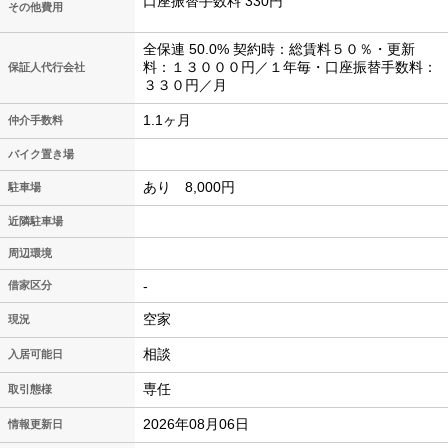
口座振替手数料 330円
その他費用
全保連 50.0% 契約時：総賃料５０％・更新
料：１３０００円／１年毎・口座振替手数料：
保証人代行会社
３３０円／月
1.1ヶ月
仲介手数料
バイク置き場
あり 8,000円
駐車場
近隣駐車場
周辺環境
-
借家区分
空家
現況
相談
入居可能日
専任
取引態様
2026年08月06日
情報更新日