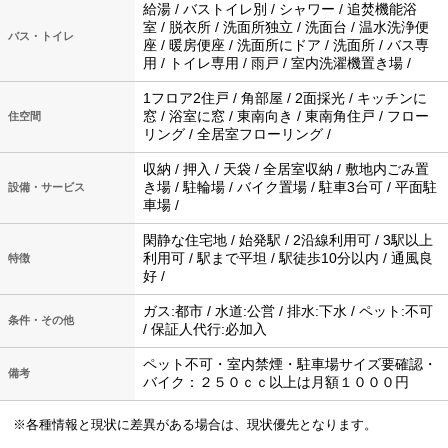
給湯 / バストイレ別 / シャワー / 追焚機能浴
室 / 脱衣所 / 洗面所独立 / 洗面台 / 温水洗浄便
バス・トイレ
座 / 暖房便座 / 洗面所にドア / 洗面所 / バス専
用 / トイレ専用 / 雨戸 / 室内洗濯機置き場 /
1フロア2住戸 / 角部屋 / 2面採光 / キッチンに
窓 / 浴室に窓 / 東南向き / 東南角住戸 / フロー
住空間
リング / 全居室フローリング /
収納 / 押入 / 天袋 / 全居室収納 / 敷地内ごみ置
き場 / 駐輪場 / バイク置場 / 駐車3台可 / 平面駐
設備・サービス
車場 /
閑静な住宅地 / 始発駅 / 2沿線利用可 / 3駅以上
利用可 / 駅まで平坦 / 駅徒歩10分以内 / 通風良
特徴
好 /
ガス:都市 / 水道:公営 / 排水:下水 / ペット:不可
条件・その他
/ 保証人代行:必加入
ペット不可・室内禁煙・駐車場サイズ要確認・
備考
バイク：２５０ｃｃ以上は月額１０００円
※各種情報と現状に差異がある場合は、現状優先となります。