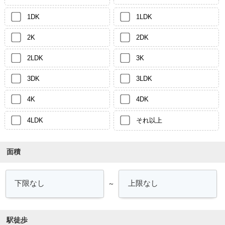
1DK
1LDK
2K
2DK
2LDK
3K
3DK
3LDK
4K
4DK
4LDK
それ以上
面積
～
駅徒歩