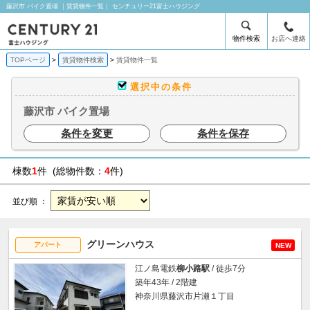
藤沢市 バイク置場 ｜賃貸物件一覧｜ センチュリー21富士ハウジング
物件検索
お店へ連絡
TOPページ
賃貸物件検索
賃貸物件一覧
選択中の条件
藤沢市 バイク置場
条件を変更
条件を保存
棟数
1
件 (総物件数：
4
件)
並び順 ：
グリーンハウス
アパート
NEW
江ノ島電鉄
柳小路駅
/ 徒歩7分
築年43年 / 2階建
神奈川県藤沢市片瀬１丁目