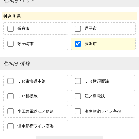
住みたいエリア
神奈川県
鎌倉市
逗子市
茅ヶ崎市
藤沢市
住みたい沿線
ＪＲ東海道本線
ＪＲ横須賀線
ＪＲ相模線
江ノ島電鉄
小田急電鉄江ノ島線
湘南新宿ライン宇須
湘南新宿ライン高海