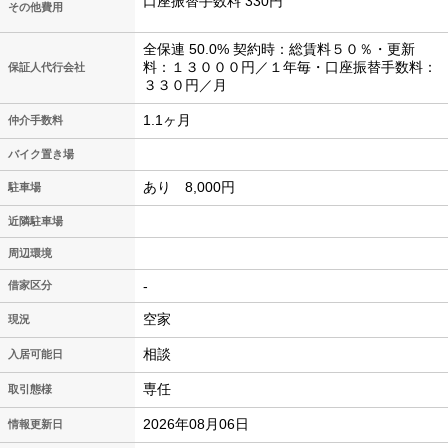
口座振替手数料 330円
その他費用
全保連 50.0% 契約時：総賃料５０％・更新
料：１３０００円／１年毎・口座振替手数料：
保証人代行会社
３３０円／月
1.1ヶ月
仲介手数料
バイク置き場
あり 8,000円
駐車場
近隣駐車場
周辺環境
-
借家区分
空家
現況
相談
入居可能日
専任
取引態様
2026年08月06日
情報更新日