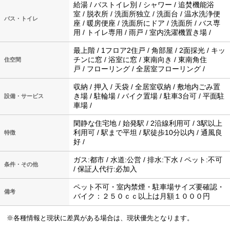
給湯 / バストイレ別 / シャワー / 追焚機能浴
室 / 脱衣所 / 洗面所独立 / 洗面台 / 温水洗浄便
バス・トイレ
座 / 暖房便座 / 洗面所にドア / 洗面所 / バス専
用 / トイレ専用 / 雨戸 / 室内洗濯機置き場 /
最上階 / 1フロア2住戸 / 角部屋 / 2面採光 / キッ
チンに窓 / 浴室に窓 / 東南向き / 東南角住
住空間
戸 / フローリング / 全居室フローリング /
収納 / 押入 / 天袋 / 全居室収納 / 敷地内ごみ置
き場 / 駐輪場 / バイク置場 / 駐車3台可 / 平面駐
設備・サービス
車場 /
閑静な住宅地 / 始発駅 / 2沿線利用可 / 3駅以上
利用可 / 駅まで平坦 / 駅徒歩10分以内 / 通風良
特徴
好 /
ガス:都市 / 水道:公営 / 排水:下水 / ペット:不可
条件・その他
/ 保証人代行:必加入
ペット不可・室内禁煙・駐車場サイズ要確認・
備考
バイク：２５０ｃｃ以上は月額１０００円
※各種情報と現状に差異がある場合は、現状優先となります。