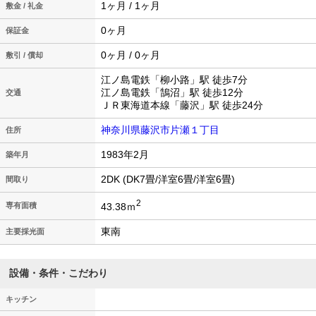
1ヶ月 / 1ヶ月
敷金 / 礼金
0ヶ月
保証金
0ヶ月 / 0ヶ月
敷引 / 償却
江ノ島電鉄「柳小路」駅 徒歩7分
江ノ島電鉄「鵠沼」駅 徒歩12分
交通
ＪＲ東海道本線「藤沢」駅 徒歩24分
神奈川県藤沢市片瀬１丁目
住所
1983年2月
築年月
2DK (DK7畳/洋室6畳/洋室6畳)
間取り
2
43.38ｍ
専有面積
東南
主要採光面
設備・条件・こだわり
キッチン