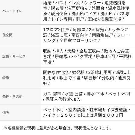
給湯 / バストイレ別 / シャワー / 追焚機能浴
室 / 脱衣所 / 洗面所独立 / 洗面台 / 温水洗浄便
バス・トイレ
座 / 暖房便座 / 洗面所にドア / 洗面所 / バス専
用 / トイレ専用 / 雨戸 / 室内洗濯機置き場 /
1フロア2住戸 / 角部屋 / 2面採光 / キッチンに
窓 / 浴室に窓 / 南西向き / 南西角住戸 / フロー
住空間
リング / 全居室フローリング /
収納 / 押入 / 天袋 / 全居室収納 / 敷地内ごみ置
き場 / 駐輪場 / バイク置場 / 駐車3台可 / 平面駐
設備・サービス
車場 /
閑静な住宅地 / 始発駅 / 2沿線利用可 / 3駅以上
利用可 / 駅まで平坦 / 駅徒歩10分以内 / 通風良
特徴
好 /
ガス:都市 / 水道:公営 / 排水:下水 / ペット:不可
条件・その他
/ 保証人代行:必加入
ペット不可・室内禁煙・駐車場サイズ要確認・
備考
バイク：２５０ｃｃ以上は月額１０００円
※各種情報と現状に差異がある場合は、現状優先となります。