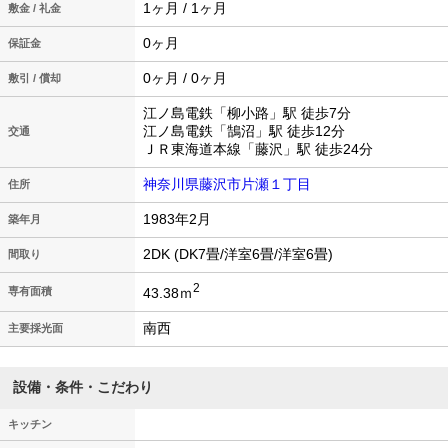
1ヶ月 / 1ヶ月
敷金 / 礼金
0ヶ月
保証金
0ヶ月 / 0ヶ月
敷引 / 償却
江ノ島電鉄「柳小路」駅 徒歩7分
江ノ島電鉄「鵠沼」駅 徒歩12分
交通
ＪＲ東海道本線「藤沢」駅 徒歩24分
神奈川県藤沢市片瀬１丁目
住所
1983年2月
築年月
2DK (DK7畳/洋室6畳/洋室6畳)
間取り
2
43.38ｍ
専有面積
南西
主要採光面
設備・条件・こだわり
キッチン