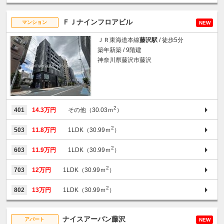
ＦＪナインフロアビル
マンション
NEW
ＪＲ東海道本線
藤沢駅
/ 徒歩5分
築年新築 / 9階建
神奈川県藤沢市藤沢
2
401
14.3万円
その他（30.03ｍ
）
2
503
11.8万円
1LDK（30.99ｍ
）
2
603
11.9万円
1LDK（30.99ｍ
）
2
703
12万円
1LDK（30.99ｍ
）
2
802
13万円
1LDK（30.99ｍ
）
ナイスアーバン藤沢
アパート
NEW