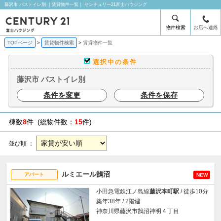
藤沢市 バストイレ別 ｜賃貸物件一覧｜ センチュリー21富士ハウジング
物件検索
お店へ連絡
TOPページ
賃貸物件検索
賃貸物件一覧
選択中の条件
藤沢市 バストイレ別
条件を変更
条件を保存
棟数
8
件 (総物件数：
15
件)
並び順 ：
ルミエール鵠沼
アパート
NEW
小田急電鉄江ノ島線
藤沢本町駅
/ 徒歩10分
築年38年 / 2階建
神奈川県藤沢市鵠沼神明４丁目