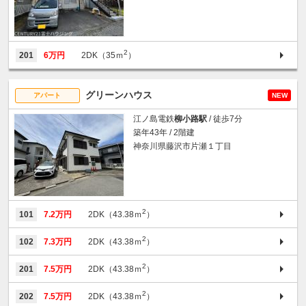
2
201
6万円
2DK（35ｍ
）
グリーンハウス
アパート
NEW
江ノ島電鉄
柳小路駅
/ 徒歩7分
築年43年 / 2階建
神奈川県藤沢市片瀬１丁目
2
101
7.2万円
2DK（43.38ｍ
）
2
102
7.3万円
2DK（43.38ｍ
）
2
201
7.5万円
2DK（43.38ｍ
）
2
202
7.5万円
2DK（43.38ｍ
）