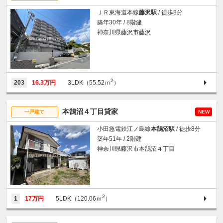
ＪＲ東海道本線
藤沢駅
/ 徒歩8分
築年30年 / 8階建
神奈川県藤沢市藤沢
2
203
16.3万円
3LDK（55.52ｍ
）
本鵠沼４丁目貸家
一戸建て
NEW
小田急電鉄江ノ島線
本鵠沼駅
/ 徒歩8分
築年51年 / 2階建
神奈川県藤沢市本鵠沼４丁目
2
1
17万円
5LDK（120.06ｍ
）