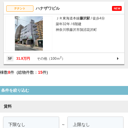
ハナザワビル
テナント
NEW
ＪＲ東海道本線
藤沢駅
/ 徒歩4分
築年32年 / 6階建
神奈川県藤沢市鵠沼花沢町
2
5F
31.9万円
その他（100ｍ
）
棟数
8
件 (総物件数：
15
件)
条件を絞り込む
賃料
～