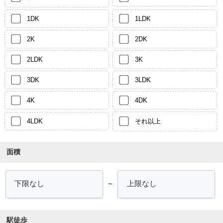
1DK
1LDK
2K
2DK
2LDK
3K
3DK
3LDK
4K
4DK
4LDK
それ以上
面積
～
駅徒歩