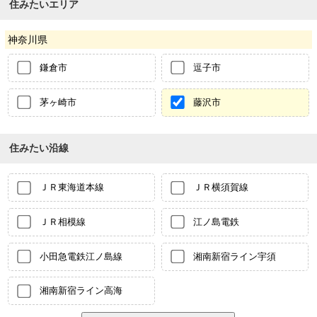
住みたいエリア
神奈川県
鎌倉市
逗子市
茅ヶ崎市
藤沢市
住みたい沿線
ＪＲ東海道本線
ＪＲ横須賀線
ＪＲ相模線
江ノ島電鉄
小田急電鉄江ノ島線
湘南新宿ライン宇須
湘南新宿ライン高海