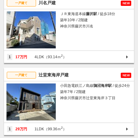
川名戸建
一戸建て
NEW
ＪＲ東海道本線
藤沢駅
/ 徒歩18分
築年10年 / 2階建
神奈川県藤沢市川名
2
1
17万円
4LDK（93.14ｍ
）
辻堂東海岸戸建
一戸建て
NEW
小田急電鉄江ノ島線
鵠沼海岸駅
/ 徒歩24分
築年7年 / 2階建
神奈川県藤沢市辻堂東海岸３丁目
2
1
29万円
1LDK（99.36ｍ
）