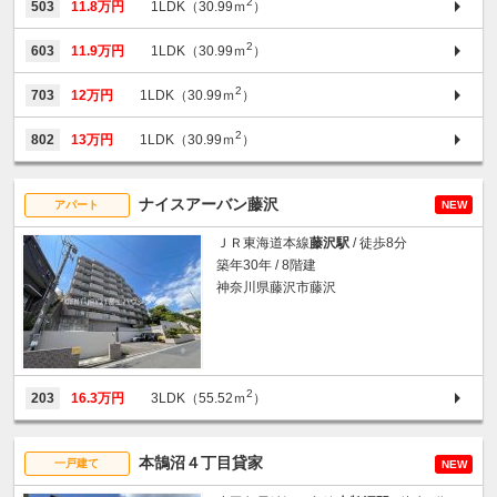
2
503
11.8万円
1LDK（30.99ｍ
）
2
603
11.9万円
1LDK（30.99ｍ
）
2
703
12万円
1LDK（30.99ｍ
）
2
802
13万円
1LDK（30.99ｍ
）
ナイスアーバン藤沢
アパート
NEW
ＪＲ東海道本線
藤沢駅
/ 徒歩8分
築年30年 / 8階建
神奈川県藤沢市藤沢
2
203
16.3万円
3LDK（55.52ｍ
）
本鵠沼４丁目貸家
一戸建て
NEW