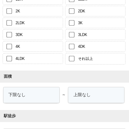
2K
2DK
2LDK
3K
3DK
3LDK
4K
4DK
4LDK
それ以上
面積
～
駅徒歩