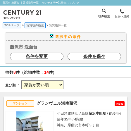
藤沢市 洗面台 ｜賃貸物件一覧｜ センチュリー21富士ハウジング
物件検索
お店へ連絡
TOPページ
賃貸物件検索
賃貸物件一覧
選択中の条件
藤沢市 洗面台
条件を変更
条件を保存
棟数
8
件 (総物件数：
14
件)
並び順 ：
グランヴェル湘南藤沢
マンション
NEW
小田急電鉄江ノ島線
藤沢本町駅
/ 徒歩4分
築年35年 / 4階建
神奈川県藤沢市本町３丁目