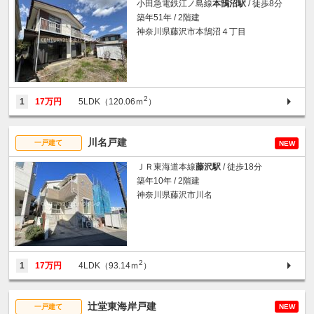
小田急電鉄江ノ島線
本鵠沼駅
/ 徒歩8分
築年51年 / 2階建
神奈川県藤沢市本鵠沼４丁目
2
1
17万円
5LDK（120.06ｍ
）
川名戸建
一戸建て
NEW
ＪＲ東海道本線
藤沢駅
/ 徒歩18分
築年10年 / 2階建
神奈川県藤沢市川名
2
1
17万円
4LDK（93.14ｍ
）
辻堂東海岸戸建
一戸建て
NEW