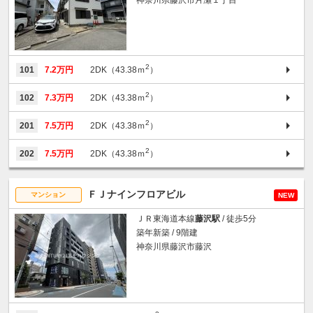
2
101
7.2万円
2DK（43.38ｍ
）
2
102
7.3万円
2DK（43.38ｍ
）
2
201
7.5万円
2DK（43.38ｍ
）
2
202
7.5万円
2DK（43.38ｍ
）
ＦＪナインフロアビル
マンション
NEW
ＪＲ東海道本線
藤沢駅
/ 徒歩5分
築年新築 / 9階建
神奈川県藤沢市藤沢