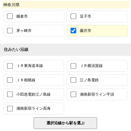
神奈川県
鎌倉市
逗子市
茅ヶ崎市
藤沢市
住みたい沿線
ＪＲ東海道本線
ＪＲ横須賀線
ＪＲ相模線
江ノ島電鉄
小田急電鉄江ノ島線
湘南新宿ライン宇須
湘南新宿ライン高海