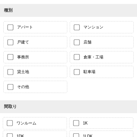
種別
アパート
マンション
戸建て
店舗
事務所
倉庫・工場
貸土地
駐車場
その他
間取り
ワンルーム
1K
1DK
1LDK