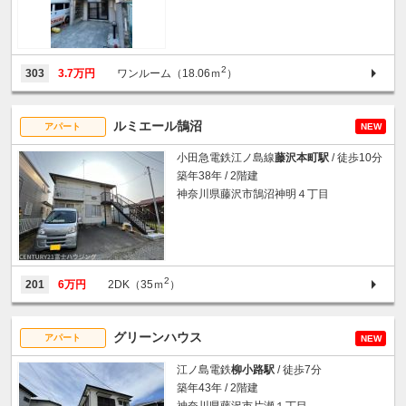
2
303
3.7万円
ワンルーム（18.06ｍ
）
ルミエール鵠沼
アパート
NEW
小田急電鉄江ノ島線
藤沢本町駅
/ 徒歩10分
築年38年 / 2階建
神奈川県藤沢市鵠沼神明４丁目
2
201
6万円
2DK（35ｍ
）
グリーンハウス
アパート
NEW
江ノ島電鉄
柳小路駅
/ 徒歩7分
築年43年 / 2階建
神奈川県藤沢市片瀬１丁目