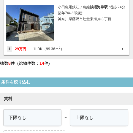
小田急電鉄江ノ島線
鵠沼海岸駅
/ 徒歩24分
築年7年 / 2階建
神奈川県藤沢市辻堂東海岸３丁目
2
1
29万円
1LDK（99.36ｍ
）
棟数
8
件 (総物件数：
14
件)
条件を絞り込む
賃料
～