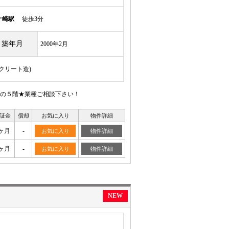
ケ崎駅
徒歩3分
築年月
2000年2月
ンクリート造)
の５階★業種ご相談下さい！
証金
償却
お気に入り
物件詳細
ヶ月
-
お気に入り
物件詳細
ヶ月
-
お気に入り
物件詳細
NEW