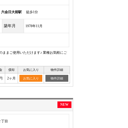
線
六会日大前駅
徒歩1分
築年月
1978年11月
のままご使用いただけます♪ 業種お気軽にご
金
償却
お気に入り
物件詳細
円
2ヶ月
お気に入り
物件詳細
NEW
２丁目