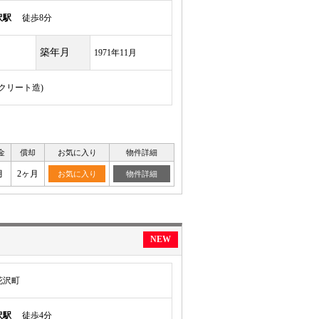
沢駅
徒歩8分
築年月
1971年11月
ンクリート造)
金
償却
お気に入り
物件詳細
月
2ヶ月
お気に入り
物件詳細
NEW
花沢町
沢駅
徒歩4分