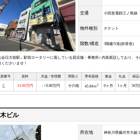
交通
小田急電鉄江ノ島
物件種別
テナント
階数/構造
3階建/S造(鉄骨造)
六会日大前駅』駅前ロータリーに面している貸店舗・事務所♪ 内装新設しており、そ
談くださいませ！
部屋番号
賃料
共益 / 管理費
間取り
専有面積
敷金
礼金
保証
2
C
14.96万円
- / 0.88万円
その他
0ヶ月
1ヶ月
50万
45.84ｍ
木ビル
所在地
神奈川県藤沢市大鋸