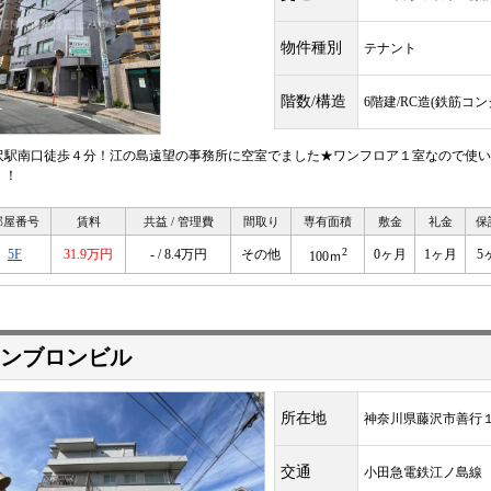
物件種別
テナント
階数/構造
6階建/RC造(鉄筋コ
沢駅南口徒歩４分！江の島遠望の事務所に空室でました★ワンフロア１室なので使い
！！
部屋番号
賃料
共益 / 管理費
間取り
専有面積
敷金
礼金
保
2
5F
31.9万円
- / 8.4万円
その他
0ヶ月
1ヶ月
5
100ｍ
ンブロンビル
所在地
神奈川県藤沢市善行
交通
小田急電鉄江ノ島