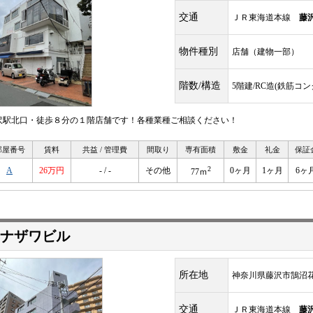
交通
ＪＲ東海道本線
藤
物件種別
店舗（建物一部）
階数/構造
5階建/RC造(鉄筋コ
沢駅北口・徒歩８分の１階店舗です！各種業種ご相談ください！
部屋番号
賃料
共益 / 管理費
間取り
専有面積
敷金
礼金
保証
2
A
26万円
- / -
その他
0ヶ月
1ヶ月
6ヶ
77ｍ
ナザワビル
所在地
神奈川県藤沢市鵠沼
交通
ＪＲ東海道本線
藤