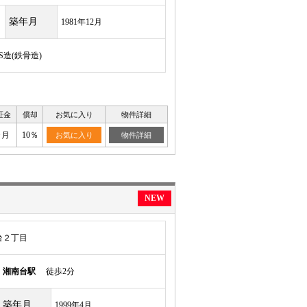
築年月
1981年12月
S造(鉄骨造)
証金
償却
お気に入り
物件詳細
ヶ月
10％
お気に入り
物件詳細
NEW
台２丁目
線
湘南台駅
徒歩2分
築年月
1999年4月