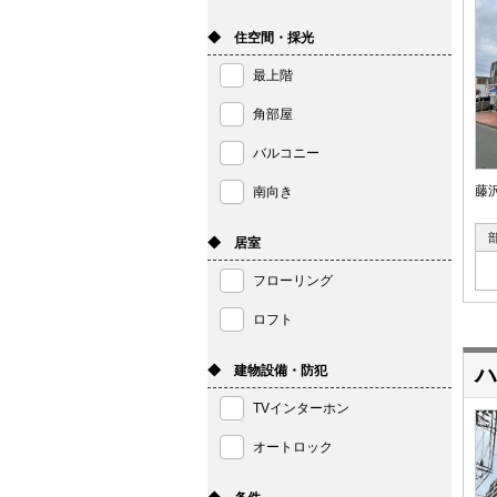
◆ 住空間・採光
最上階
角部屋
バルコニー
藤
南向き
◆ 居室
フローリング
ロフト
◆ 建物設備・防犯
ハ
TVインターホン
オートロック