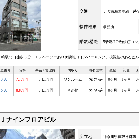
交通
ＪＲ東海道本線
茅
物件種別
事務所
階数/構造
5階建/RC造(鉄筋コ
ヶ崎駅北口徒歩３分！エレベーターあり★隣地コインパーキング、視認性のあるビル
部屋番号
賃料
共益 / 管理費
間取り
専有面積
敷金
礼金
保
2
3-A
7.7万円
- / 1.1万円
ワンルーム
0ヶ月
1ヶ月
3
26.78ｍ
2
5-A
8.8万円
- / 1.1万円
その他
0ヶ月
1ヶ月
3
22.95ｍ
Ｊナインフロアビル
所在地
神奈川県藤沢市藤沢