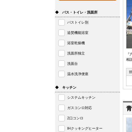
◆ バス・トイレ・洗面所
バストイレ別
追焚機能浴室
浴室乾燥機
洗面所独立
『
相
洗面台
温水洗浄便座
◆ キッチン
システムキッチン
青
ガスコンロ対応
2口コンロ
IHクッキングヒーター