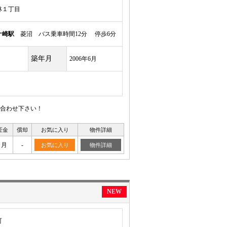
林１丁目
ケ崎駅
菱沼 バス乗車時間12分 停歩6分
築年月
2006年6月
合わせ下さい！
証金
償却
お気に入り
物件詳細
ヶ月
-
お気に入り
物件詳細
NEW
町