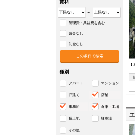
賃料
～
管理費・共益費を含む
敷金なし
礼金なし
【
種別
アパート
マンション
戸建て
店舗
事務所
倉庫・工場
エ
貸土地
駐車場
その他