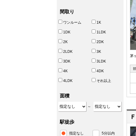
間取り
ワンルーム
1K
1DK
1LDK
2K
2DK
2LDK
3K
茅
3DK
3LDK
4K
4DK
4LDK
それ以上
面積
～
Ｆ
駅徒歩
指定なし
5分以内