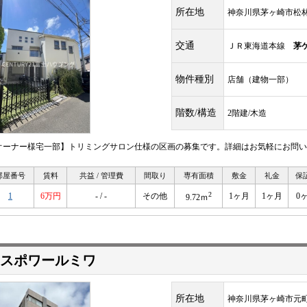
所在地
神奈川県茅ヶ崎市松
交通
ＪＲ東海道本線
茅
物件種別
店舗（建物一部）
階数/構造
2階建/木造
オーナー様宅一部】トリミングサロン仕様の区画の募集です。詳細はお気軽にお問い
部屋番号
賃料
共益 / 管理費
間取り
専有面積
敷金
礼金
保
2
1
6万円
- / -
その他
1ヶ月
1ヶ月
0
9.72ｍ
スポワールミワ
所在地
神奈川県茅ヶ崎市元