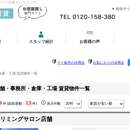
リー21富士ハウジング
総合サイ
索
スタッフ紹介
お客様の声
マイ条件の活用法
お気に入りの活用法
倉庫・工場 賃貸物件一覧
舗・事務所・倉庫・工場 賃貸物件一覧
9
13
件 (総部屋数：
件)
表示件数
リミングサロン店舗