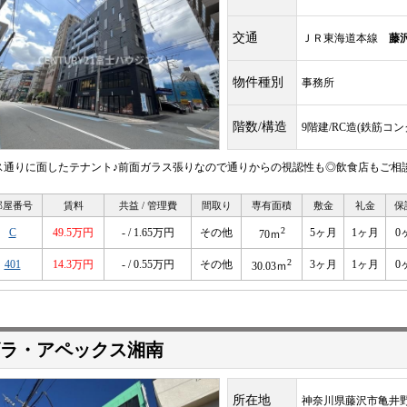
交通
ＪＲ東海道本線
藤
物件種別
事務所
階数/構造
9階建/RC造(鉄筋コ
ス通りに面したテナント♪前面ガラス張りなので通りからの視認性も◎飲食店もご相
部屋番号
賃料
共益 / 管理費
間取り
専有面積
敷金
礼金
保
2
C
49.5万円
- / 1.65万円
その他
5ヶ月
1ヶ月
0
70ｍ
2
401
14.3万円
- / 0.55万円
その他
3ヶ月
1ヶ月
0
30.03ｍ
ラ・アペックス湘南
所在地
神奈川県藤沢市亀井