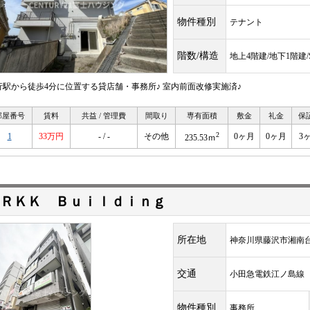
物件種別
テナント
階数/構造
地上4階建/地下1階建/
行駅から徒歩4分に位置する貸店舗・事務所♪ 室内前面改修実施済♪
部屋番号
賃料
共益 / 管理費
間取り
専有面積
敷金
礼金
保
2
1
33万円
- / -
その他
0ヶ月
0ヶ月
3
235.53ｍ
ＲＫＫ Ｂｕｉｌｄｉｎｇ
所在地
神奈川県藤沢市湘南
交通
小田急電鉄江ノ島
物件種別
事務所