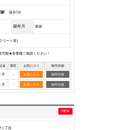
沢駅
徒歩5分
築年月
新築
ンクリート造)
談可能★各業種ご相談ください！
証金
償却
お気に入り
物件詳細
ヶ月
-
お気に入り
物件詳細
ヶ月
-
お気に入り
物件詳細
NEW
野１丁目