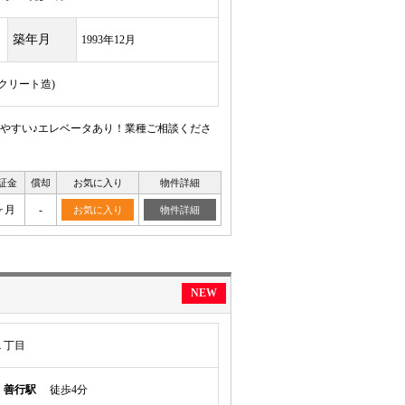
築年月
1993年12月
ンクリート造)
やすい♪エレベータあり！業種ご相談くださ
証金
償却
お気に入り
物件詳細
ヶ月
-
お気に入り
物件詳細
NEW
１丁目
線
善行駅
徒歩4分