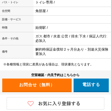
トイレ専用 /
バス・トイレ
角部屋 /
住空間
設備・サービス
始発駅 /
特徴
ガス:都市 / 水道:公営 / 排水:下水 / 保証人代行:
条件・その他
必加入
解約時保証金償却２ヶ月分あり・別途火災保険
備考
要加入
※各種情報と現状に差異がある場合は、現状優先となります。
空室確認・内見予約はこちらから
電話する