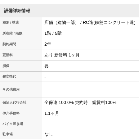
設備詳細情報
店舗（建物一部） / RC造(鉄筋コンクリート造)
種別 / 構造
1階 / 5階
所在階 / 階数
2年
契約期間
あり 新賃料 1ヶ月
更新料
要
損保
-
鍵交換代
その他費用
全保連 100.0% 契約時：総賃料100%
保証人代行会社
1.1ヶ月
仲介手数料
バイク置き場
なし
駐車場