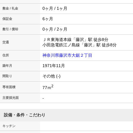
0ヶ月 / 1ヶ月
敷金 / 礼金
6ヶ月
保証金
0ヶ月 / 2ヶ月
敷引 / 償却
ＪＲ東海道本線「藤沢」駅 徒歩8分
交通
小田急電鉄江ノ島線「藤沢」駅 徒歩8分
神奈川県藤沢市大鋸２丁目
住所
1971年11月
築年月
その他 (-)
間取り
2
77ｍ
専有面積
-
主要採光面
設備・条件・こだわり
キッチン