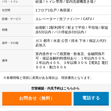
給湯 / トイレ専用 / 室内洗濯機置き場 /
バス・トイレ
1フロア1住戸 / 角部屋 /
住空間
エレベーター / 光ファイバー / CATV /
設備・サービス
始発駅 / 2駅利用可 / 駅まで平坦 / 平坦地 / 駅徒
特徴
歩5分以内 / バス停徒歩3分以内 /
ガス:都市 / 水道:公営 / 排水:下水 / 保証人代行:
条件・その他
必加入
室内造作すべて残置物・飲食店、金融関係不
可・保証金解約時償却あり：１年以内５０％、
備考
２年以内４０％、３年以降３０％【電気】電灯
６０Ａ・動力６０Ａ
※各種情報と現状に差異がある場合は、現状優先となります。
空室確認・内見予約はこちらから
電話する