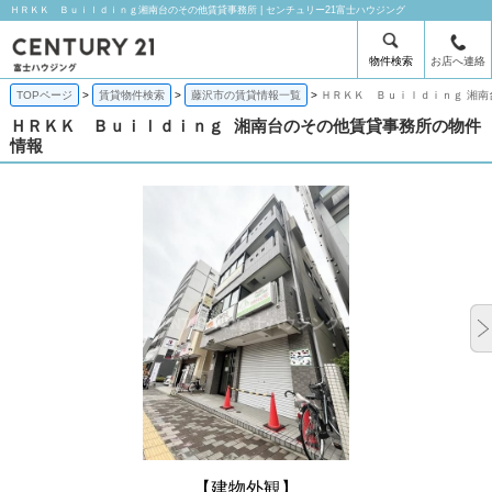
ＨＲＫＫ Ｂｕｉｌｄｉｎｇ湘南台のその他賃貸事務所 | センチュリー21富士ハウジング
物件検索
お店へ連絡
TOPページ
賃貸物件検索
藤沢市の賃貸情報一覧
ＨＲＫＫ Ｂｕｉｌｄｉｎｇ 湘南
ＨＲＫＫ Ｂｕｉｌｄｉｎｇ
湘南台のその他賃貸事務所の物件
情報
【建物外観】