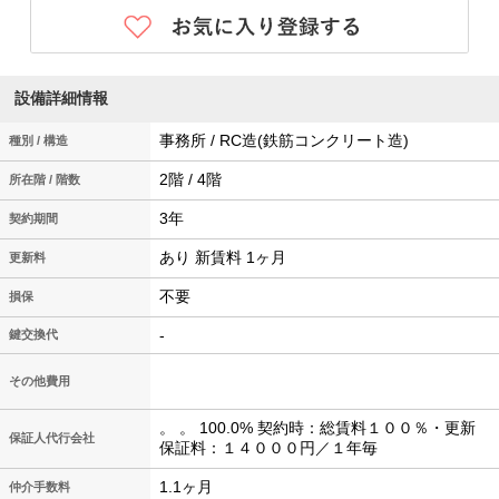
設備詳細情報
事務所 / RC造(鉄筋コンクリート造)
種別 / 構造
2階 / 4階
所在階 / 階数
3年
契約期間
あり 新賃料 1ヶ月
更新料
不要
損保
-
鍵交換代
その他費用
。 。 100.0% 契約時：総賃料１００％・更新
保証人代行会社
保証料：１４０００円／１年毎
1.1ヶ月
仲介手数料