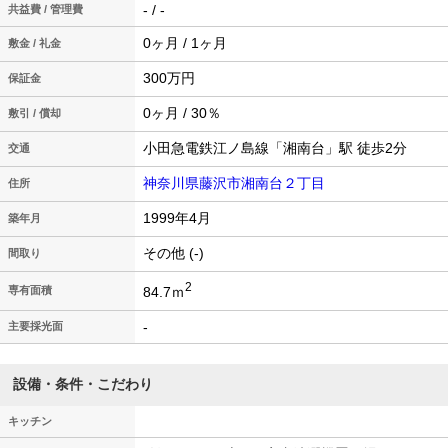
- / -
共益費 / 管理費
0ヶ月 / 1ヶ月
敷金 / 礼金
300万円
保証金
0ヶ月 / 30％
敷引 / 償却
小田急電鉄江ノ島線「湘南台」駅 徒歩2分
交通
神奈川県藤沢市湘南台２丁目
住所
1999年4月
築年月
その他 (-)
間取り
2
84.7ｍ
専有面積
-
主要採光面
設備・条件・こだわり
キッチン