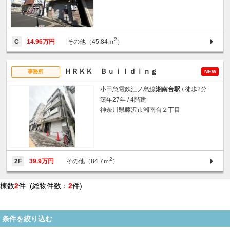
2
C
14.96万円
その他（45.84ｍ
）
ＨＲＫＫ Ｂｕｉｌｄｉｎｇ
事務所
NEW
小田急電鉄江ノ島線
湘南台駅
/ 徒歩2分
築年27年 / 4階建
神奈川県藤沢市湘南台２丁目
2
2F
39.9万円
その他（84.7ｍ
）
棟数
2
件 (総物件数：
2
件)
条件を絞り込む