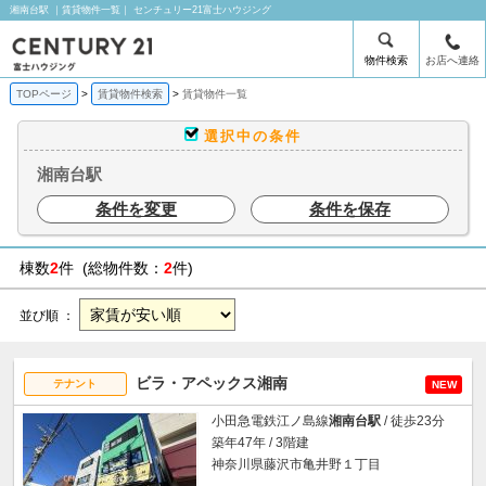
湘南台駅 ｜賃貸物件一覧｜ センチュリー21富士ハウジング
物件検索
お店へ連絡
TOPページ
賃貸物件検索
賃貸物件一覧
選択中の条件
湘南台駅
条件を変更
条件を保存
棟数
2
件 (総物件数：
2
件)
並び順 ：
ビラ・アペックス湘南
テナント
NEW
小田急電鉄江ノ島線
湘南台駅
/ 徒歩23分
築年47年 / 3階建
神奈川県藤沢市亀井野１丁目