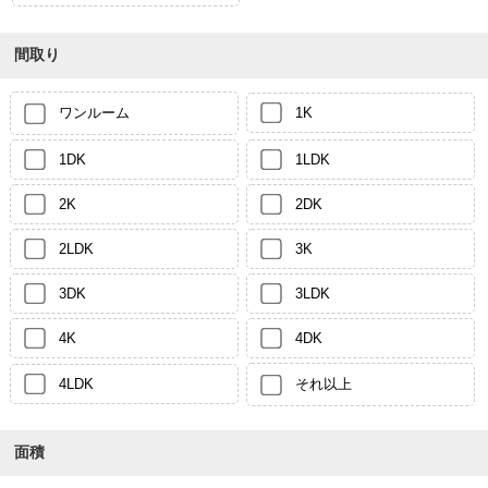
間取り
ワンルーム
1K
1DK
1LDK
2K
2DK
2LDK
3K
3DK
3LDK
4K
4DK
4LDK
それ以上
面積