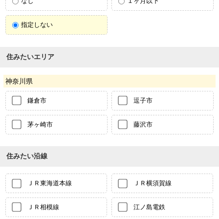
なし
１ヶ月以下
指定しない
住みたいエリア
神奈川県
鎌倉市
逗子市
茅ヶ崎市
藤沢市
住みたい沿線
ＪＲ東海道本線
ＪＲ横須賀線
ＪＲ相模線
江ノ島電鉄