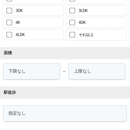
3DK
3LDK
4K
4DK
4LDK
それ以上
面積
～
駅徒歩