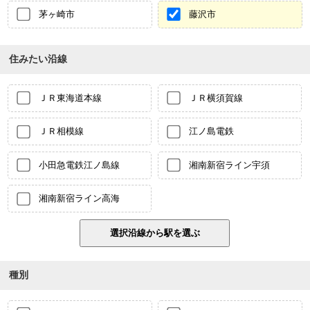
茅ヶ崎市
藤沢市
住みたい沿線
ＪＲ東海道本線
ＪＲ横須賀線
ＪＲ相模線
江ノ島電鉄
小田急電鉄江ノ島線
湘南新宿ライン宇須
湘南新宿ライン高海
種別