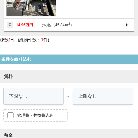
2
C
14.96万円
その他（45.84ｍ
）
棟数
1
件 (総物件数：
1
件)
条件を絞り込む
賃料
～
管理費・共益費込み
敷金