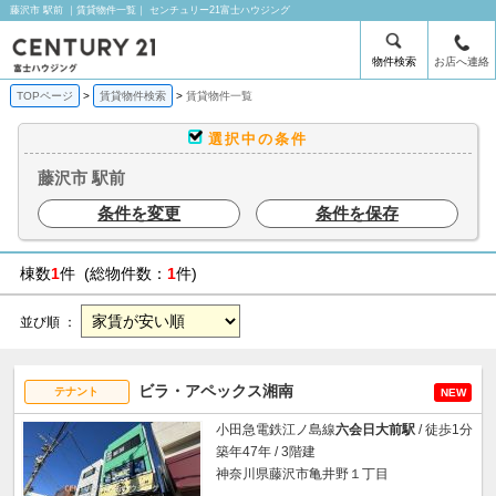
藤沢市 駅前 ｜賃貸物件一覧｜ センチュリー21富士ハウジング
物件検索
お店へ連絡
TOPページ
賃貸物件検索
賃貸物件一覧
選択中の条件
藤沢市 駅前
条件を変更
条件を保存
棟数
1
件 (総物件数：
1
件)
並び順 ：
ビラ・アペックス湘南
テナント
NEW
小田急電鉄江ノ島線
六会日大前駅
/ 徒歩1分
築年47年 / 3階建
神奈川県藤沢市亀井野１丁目