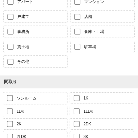
アパート
マンション
戸建て
店舗
事務所
倉庫・工場
貸土地
駐車場
その他
間取り
ワンルーム
1K
1DK
1LDK
2K
2DK
2LDK
3K