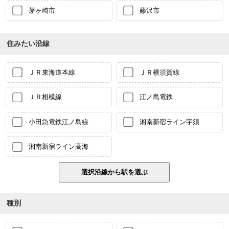
茅ヶ崎市
藤沢市
住みたい沿線
ＪＲ東海道本線
ＪＲ横須賀線
ＪＲ相模線
江ノ島電鉄
小田急電鉄江ノ島線
湘南新宿ライン宇須
湘南新宿ライン高海
種別