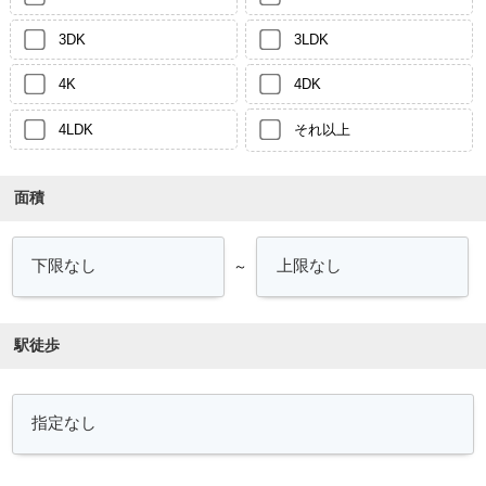
3DK
3LDK
4K
4DK
4LDK
それ以上
面積
～
駅徒歩