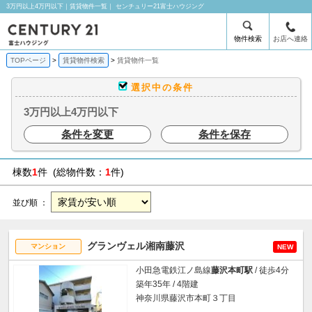
3万円以上4万円以下｜賃貸物件一覧｜ センチュリー21富士ハウジング
物件検索
お店へ連絡
TOPページ
賃貸物件検索
賃貸物件一覧
選択中の条件
3万円以上4万円以下
条件を変更
条件を保存
棟数
1
件 (総物件数：
1
件)
並び順 ：
グランヴェル湘南藤沢
マンション
NEW
小田急電鉄江ノ島線
藤沢本町駅
/ 徒歩4分
築年35年 / 4階建
神奈川県藤沢市本町３丁目