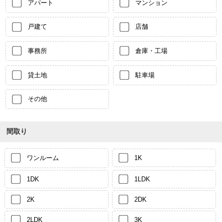
アパート
マンション
戸建て
店舗
事務所
倉庫・工場
貸土地
駐車場
その他
間取り
ワンルーム
1K
1DK
1LDK
2K
2DK
2LDK
3K