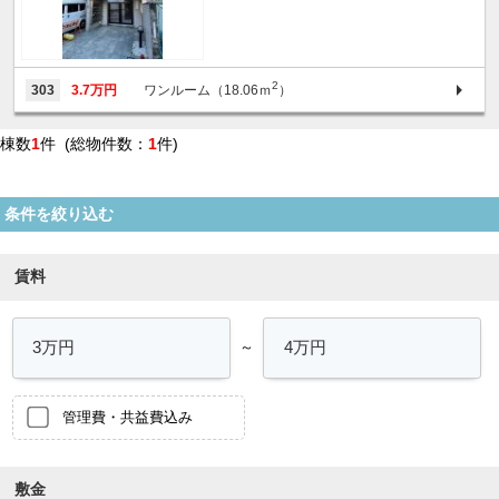
2
303
3.7万円
ワンルーム（18.06ｍ
）
棟数
1
件 (総物件数：
1
件)
条件を絞り込む
賃料
～
管理費・共益費込み
敷金