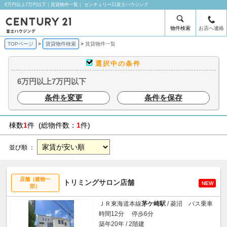
6万円以上7万円以下｜賃貸物件一覧｜ センチュリー21富士ハウジング
物件検索
お店へ連絡
TOPページ
賃貸物件検索
賃貸物件一覧
選択中の条件
6万円以上7万円以下
条件を変更
条件を保存
棟数
1
件 (総物件数：
1
件)
並び順 ：
店舗（建物一
トリミングサロン店舗
NEW
部）
ＪＲ東海道本線
茅ケ崎駅
/ 菱沼 バス乗車
時間12分 停歩6分
築年20年 / 2階建