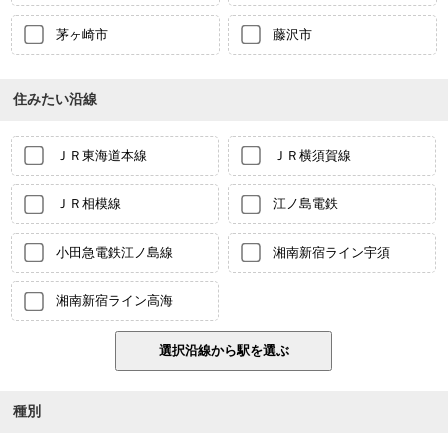
茅ヶ崎市
藤沢市
住みたい沿線
ＪＲ東海道本線
ＪＲ横須賀線
ＪＲ相模線
江ノ島電鉄
小田急電鉄江ノ島線
湘南新宿ライン宇須
湘南新宿ライン高海
種別