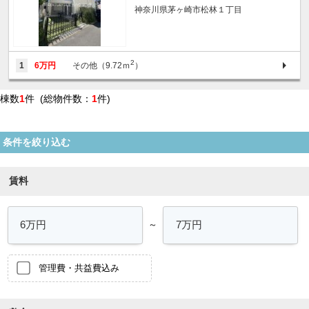
神奈川県茅ヶ崎市松林１丁目
2
1
6万円
その他（9.72ｍ
）
棟数
1
件 (総物件数：
1
件)
条件を絞り込む
賃料
～
管理費・共益費込み