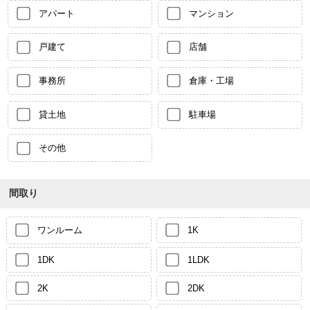
アパート
マンション
戸建て
店舗
事務所
倉庫・工場
貸土地
駐車場
その他
間取り
ワンルーム
1K
1DK
1LDK
2K
2DK