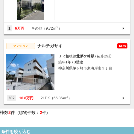
2
1
6万円
その他（9.72ｍ
）
ナルチガサキ
マンション
NEW
ＪＲ相模線
北茅ケ崎駅
/ 徒歩29分
築年1年 / 3階建
神奈川県茅ヶ崎市東海岸南３丁目
2
302
16.8万円
2LDK（66.36ｍ
）
棟数
2
件 (総物件数：
2
件)
条件を絞り込む