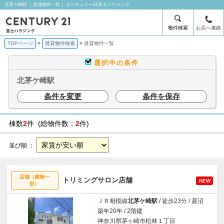
北茅ケ崎駅 ｜賃貸物件一覧｜ センチュリー21富士ハウジング
物件検索
お店へ連絡
TOPページ
賃貸物件検索
賃貸物件一覧
選択中の条件
北茅ケ崎駅
条件を変更
条件を保存
棟数
2
件 (総物件数：
2
件)
並び順 ：
店舗（建物一
トリミングサロン店舗
NEW
部）
ＪＲ相模線
北茅ケ崎駅
/ 徒歩23分 / 菱沼
築年20年 / 2階建
神奈川県茅ヶ崎市松林１丁目