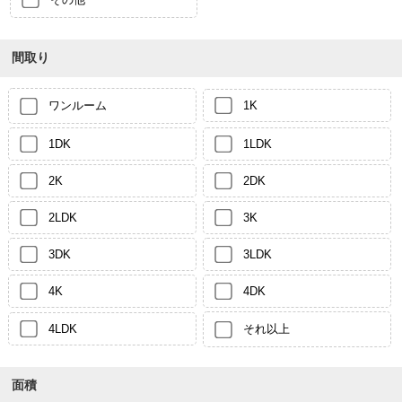
間取り
ワンルーム
1K
1DK
1LDK
2K
2DK
2LDK
3K
3DK
3LDK
4K
4DK
4LDK
それ以上
面積