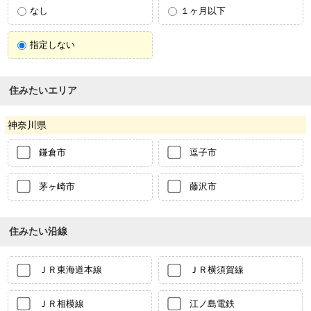
なし
１ヶ月以下
指定しない
住みたいエリア
神奈川県
鎌倉市
逗子市
茅ヶ崎市
藤沢市
住みたい沿線
ＪＲ東海道本線
ＪＲ横須賀線
ＪＲ相模線
江ノ島電鉄