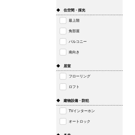
◆ 住空間・採光
最上階
角部屋
バルコニー
南向き
◆ 居室
フローリング
ロフト
◆ 建物設備・防犯
TVインターホン
オートロック