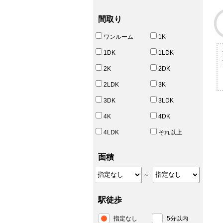
間取り
ワンルーム
1K
1DK
1LDK
2K
2DK
2LDK
3K
3DK
3LDK
4K
4DK
4LDK
それ以上
面積
～
駅徒歩
指定なし
5分以内