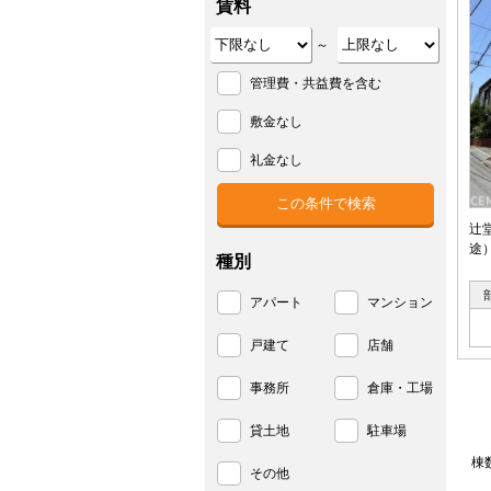
賃料
～
管理費・共益費を含む
敷金なし
礼金なし
辻
途
種別
アパート
マンション
戸建て
店舗
事務所
倉庫・工場
貸土地
駐車場
棟
その他