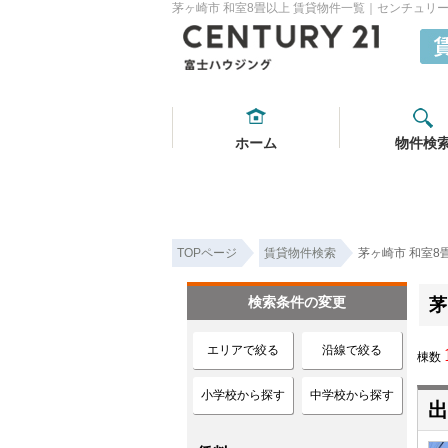
茅ヶ崎市 和室8畳以上 賃貸物件一覧｜センチュリー
ホーム
物件検
TOPページ
賃貸物件検索
茅ヶ崎市 和室8
検索条件の変更
茅
エリアで絞る
沿線で絞る
棟数
小学校から探す
中学校から探す
出