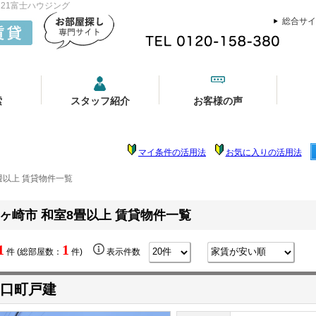
21富士ハウジング
総合サイ
索
スタッフ紹介
お客様の声
マイ条件の活用法
お気に入りの活用法
畳以上 賃貸物件一覧
ヶ崎市 和室8畳以上 賃貸物件一覧
1
1
件 (総部屋数：
件)
表示件数
口町戸建