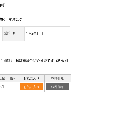
口町
堂駅
徒歩20分
築年月
1985年11月
も♪隣地月極駐車場ご紹介可能です（料金別
証金
償却
お気に入り
物件詳細
ヶ月
-
お気に入り
物件詳細