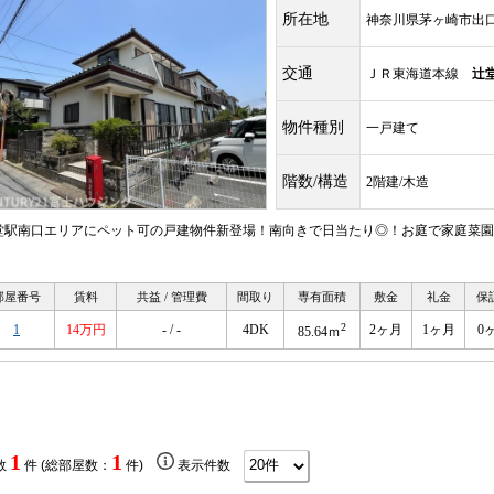
所在地
神奈川県茅ヶ崎市出
交通
ＪＲ東海道本線
辻
物件種別
一戸建て
階数/構造
2階建/木造
堂駅南口エリアにペット可の戸建物件新登場！南向きで日当たり◎！お庭で家庭菜園
）
部屋番号
賃料
共益 / 管理費
間取り
専有面積
敷金
礼金
保
2
1
14万円
- / -
4DK
2ヶ月
1ヶ月
0
85.64ｍ
1
1
数
件 (総部屋数：
件)
表示件数