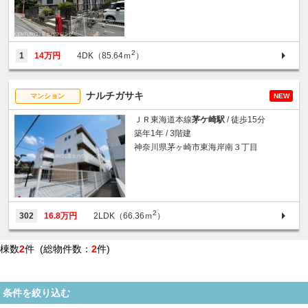
2
1
14万円
4DK（85.64ｍ
）
ナルチガサキ
マンション
NEW
ＪＲ東海道本線
茅ケ崎駅
/ 徒歩15分
築年1年 / 3階建
神奈川県茅ヶ崎市東海岸南３丁目
2
302
16.8万円
2LDK（66.36ｍ
）
棟数
2
件 (総物件数：
2
件)
条件を絞り込む