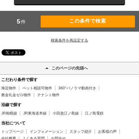
5
件
検索条件を再設定する
このページの先頭へ
こだわり条件で探す
海近物件
ペット相談可物件
360°パノラマ動画付き
敷金礼金ゼロ物件
テナント物件
沿線で探す
JR相模線
JR東海道本線
小田急江ノ島線
江ノ島電鉄
当社について
トップページ
インフォメーション
スタッフ紹介
お客様の声
会社概要
よくある質問
お問合せ