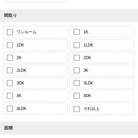
間取り
ワンルーム
1K
1DK
1LDK
2K
2DK
2LDK
3K
3DK
3LDK
4K
4DK
4LDK
それ以上
面積