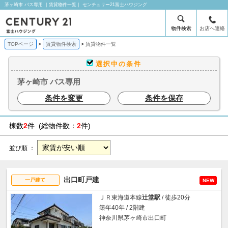
茅ヶ崎市 バス専用 ｜賃貸物件一覧｜ センチュリー21富士ハウジング
物件検索
お店へ連絡
TOPページ
賃貸物件検索
賃貸物件一覧
選択中の条件
茅ヶ崎市 バス専用
条件を変更
条件を保存
棟数
2
件 (総物件数：
2
件)
並び順 ：
出口町戸建
一戸建て
NEW
ＪＲ東海道本線
辻堂駅
/ 徒歩20分
築年40年 / 2階建
神奈川県茅ヶ崎市出口町