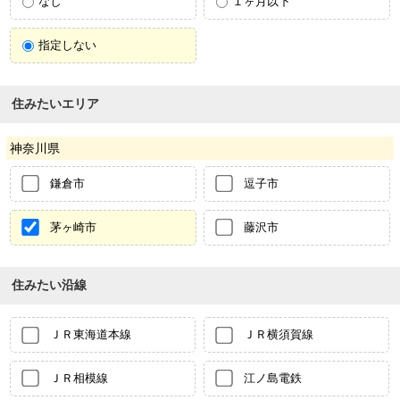
なし
１ヶ月以下
指定しない
住みたいエリア
神奈川県
鎌倉市
逗子市
茅ヶ崎市
藤沢市
住みたい沿線
ＪＲ東海道本線
ＪＲ横須賀線
ＪＲ相模線
江ノ島電鉄