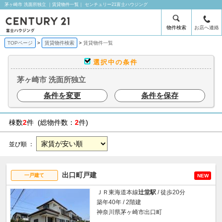
茅ヶ崎市 洗面所独立 ｜賃貸物件一覧｜ センチュリー21富士ハウジング
物件検索
お店へ連絡
TOPページ
賃貸物件検索
賃貸物件一覧
選択中の条件
茅ヶ崎市 洗面所独立
条件を変更
条件を保存
棟数
2
件 (総物件数：
2
件)
並び順 ：
出口町戸建
一戸建て
NEW
ＪＲ東海道本線
辻堂駅
/ 徒歩20分
築年40年 / 2階建
神奈川県茅ヶ崎市出口町