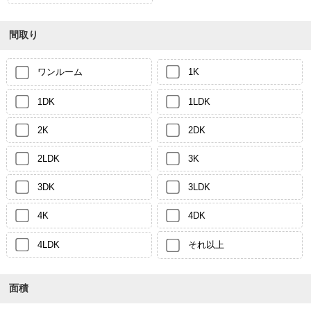
間取り
ワンルーム
1K
1DK
1LDK
2K
2DK
2LDK
3K
3DK
3LDK
4K
4DK
4LDK
それ以上
面積