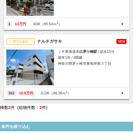
2
1
14万円
4DK（85.64ｍ
）
ナルチガサキ
マンション
NEW
ＪＲ東海道本線
茅ケ崎駅
/ 徒歩15分
築年1年 / 3階建
神奈川県茅ヶ崎市東海岸南３丁目
2
302
16.8万円
2LDK（66.36ｍ
）
棟数
2
件 (総物件数：
2
件)
条件を絞り込む