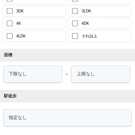
3DK
3LDK
4K
4DK
4LDK
それ以上
面積
～
駅徒歩