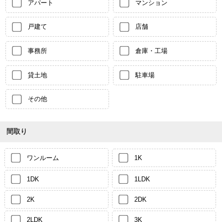
アパート
マンション
戸建て
店舗
事務所
倉庫・工場
貸土地
駐車場
その他
間取り
ワンルーム
1K
1DK
1LDK
2K
2DK
2LDK
3K