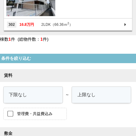
2
302
16.8万円
2LDK（66.36ｍ
）
棟数
1
件 (総物件数：
1
件)
条件を絞り込む
賃料
～
管理費・共益費込み
敷金