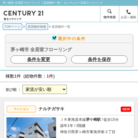
茅ヶ崎市 全居室フローリング ｜賃貸物件一覧｜ センチュリー21富士ハウジング
物件検索
お店へ連絡
TOPページ
賃貸物件検索
賃貸物件一覧
選択中の条件
茅ヶ崎市 全居室フローリング
条件を変更
条件を保存
棟数
1
件 (総物件数：
1
件)
並び順 ：
ナルチガサキ
マンション
NEW
ＪＲ東海道本線
茅ケ崎駅
/ 徒歩15分
築年1年 / 3階建
神奈川県茅ヶ崎市東海岸南３丁目