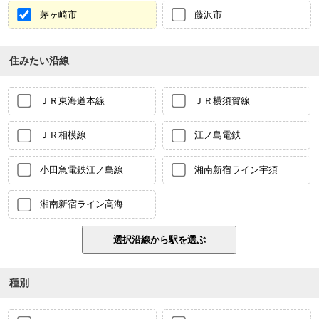
茅ヶ崎市
藤沢市
住みたい沿線
ＪＲ東海道本線
ＪＲ横須賀線
ＪＲ相模線
江ノ島電鉄
小田急電鉄江ノ島線
湘南新宿ライン宇須
湘南新宿ライン高海
種別