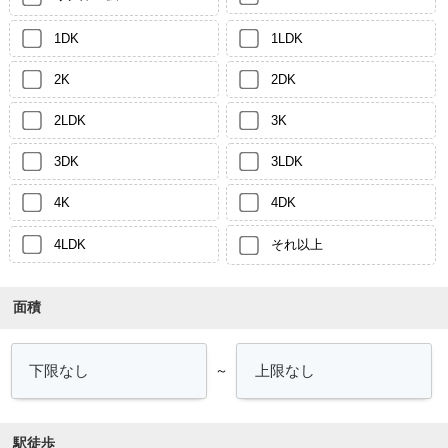
1DK
1LDK
2K
2DK
2LDK
3K
3DK
3LDK
4K
4DK
4LDK
それ以上
面積
～
駅徒歩