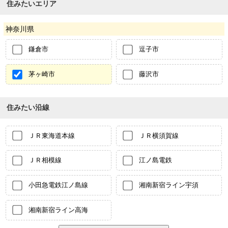
住みたいエリア
神奈川県
鎌倉市
逗子市
茅ヶ崎市
藤沢市
住みたい沿線
ＪＲ東海道本線
ＪＲ横須賀線
ＪＲ相模線
江ノ島電鉄
小田急電鉄江ノ島線
湘南新宿ライン宇須
湘南新宿ライン高海