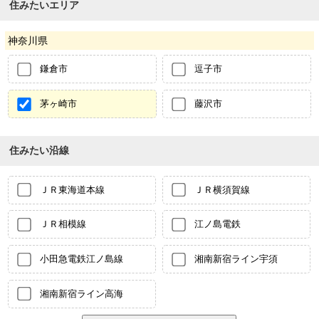
住みたいエリア
神奈川県
鎌倉市
逗子市
茅ヶ崎市
藤沢市
住みたい沿線
ＪＲ東海道本線
ＪＲ横須賀線
ＪＲ相模線
江ノ島電鉄
小田急電鉄江ノ島線
湘南新宿ライン宇須
湘南新宿ライン高海