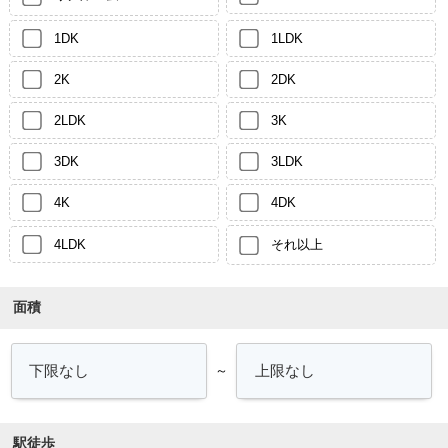
1DK
1LDK
2K
2DK
2LDK
3K
3DK
3LDK
4K
4DK
4LDK
それ以上
面積
～
駅徒歩