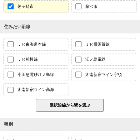
茅ヶ崎市
藤沢市
住みたい沿線
ＪＲ東海道本線
ＪＲ横須賀線
ＪＲ相模線
江ノ島電鉄
小田急電鉄江ノ島線
湘南新宿ライン宇須
湘南新宿ライン高海
種別