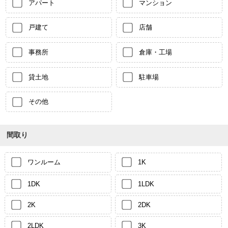
アパート
マンション
戸建て
店舗
事務所
倉庫・工場
貸土地
駐車場
その他
間取り
ワンルーム
1K
1DK
1LDK
2K
2DK
2LDK
3K