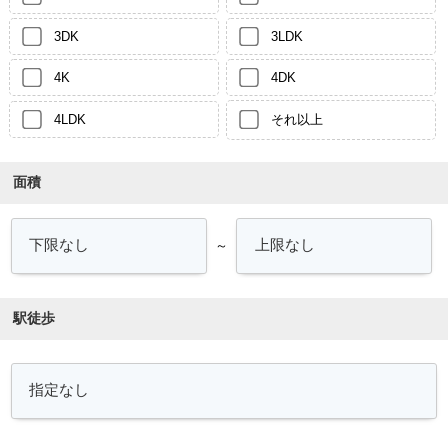
3DK
3LDK
4K
4DK
4LDK
それ以上
面積
～
駅徒歩