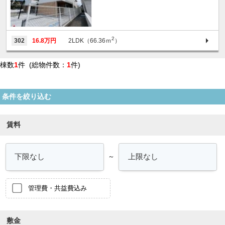
2
302
16.8万円
2LDK（66.36ｍ
）
棟数
1
件 (総物件数：
1
件)
条件を絞り込む
賃料
～
管理費・共益費込み
敷金