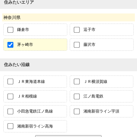
住みたいエリア
神奈川県
鎌倉市
逗子市
茅ヶ崎市
藤沢市
住みたい沿線
ＪＲ東海道本線
ＪＲ横須賀線
ＪＲ相模線
江ノ島電鉄
小田急電鉄江ノ島線
湘南新宿ライン宇須
湘南新宿ライン高海