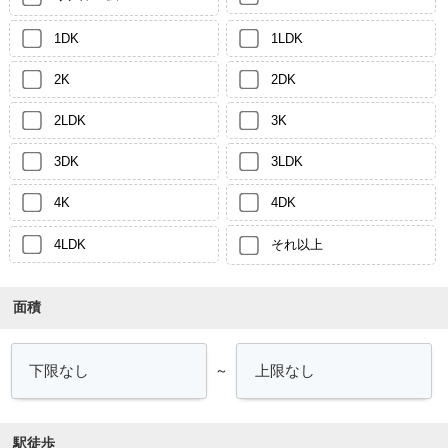
1DK
1LDK
2K
2DK
2LDK
3K
3DK
3LDK
4K
4DK
4LDK
それ以上
面積
～
駅徒歩