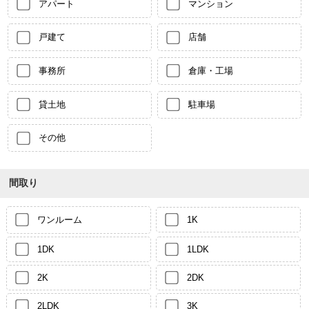
アパート
マンション
戸建て
店舗
事務所
倉庫・工場
貸土地
駐車場
その他
間取り
ワンルーム
1K
1DK
1LDK
2K
2DK
2LDK
3K