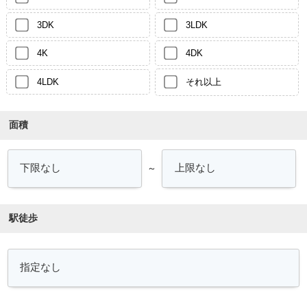
3DK
3LDK
4K
4DK
4LDK
それ以上
面積
～
駅徒歩