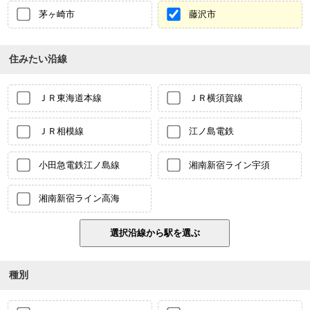
茅ヶ崎市
藤沢市
住みたい沿線
ＪＲ東海道本線
ＪＲ横須賀線
ＪＲ相模線
江ノ島電鉄
小田急電鉄江ノ島線
湘南新宿ライン宇須
湘南新宿ライン高海
種別