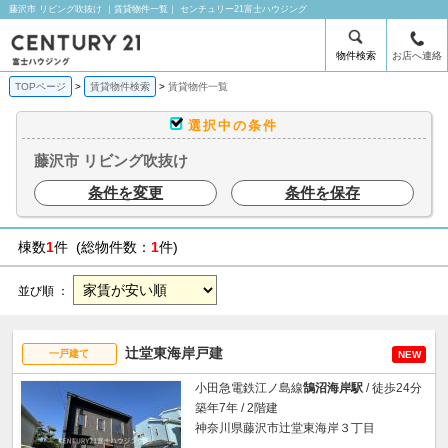
藤沢市 リビング吹抜け ｜賃貸物件一覧｜ センチュリー21富士ハウジング
物件検索
お店へ連絡
TOPページ
賃貸物件検索
賃貸物件一覧
選択中の条件
藤沢市 リビング吹抜け
条件を変更
条件を保存
棟数
1
件 (総物件数：
1
件)
並び順 ：
辻堂東海岸戸建
一戸建て
NEW
小田急電鉄江ノ島線
鵠沼海岸駅
/ 徒歩24分
築年7年 / 2階建
神奈川県藤沢市辻堂東海岸３丁目