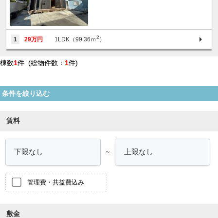
2
1
29万円
1LDK（99.36ｍ
）
棟数
1
件 (総物件数：
1
件)
条件を絞り込む
賃料
～
管理費・共益費込み
敷金