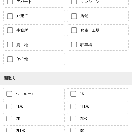
アパート
マンション
戸建て
店舗
事務所
倉庫・工場
貸土地
駐車場
その他
間取り
ワンルーム
1K
1DK
1LDK
2K
2DK
2LDK
3K