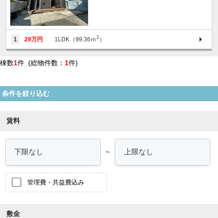
2
1
29万円
1LDK（99.36ｍ
）
棟数
1
件 (総物件数：
1
件)
条件を絞り込む
賃料
～
管理費・共益費込み
敷金