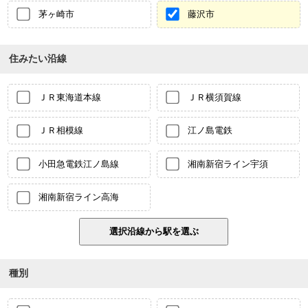
茅ヶ崎市
藤沢市
住みたい沿線
ＪＲ東海道本線
ＪＲ横須賀線
ＪＲ相模線
江ノ島電鉄
小田急電鉄江ノ島線
湘南新宿ライン宇須
湘南新宿ライン高海
種別