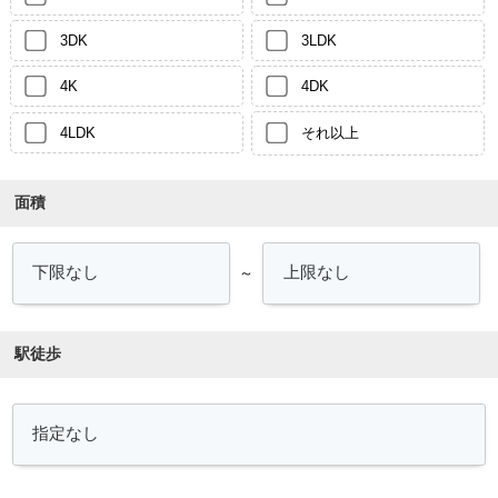
3DK
3LDK
4K
4DK
4LDK
それ以上
面積
～
駅徒歩