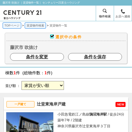
藤沢市 吹抜け ｜賃貸物件一覧｜ センチュリー21富士ハウジング
物件検索
お店へ連絡
TOPページ
賃貸物件検索
賃貸物件一覧
選択中の条件
藤沢市 吹抜け
条件を変更
条件を保存
棟数
1
件 (総物件数：
1
件)
並び順 ：
辻堂東海岸戸建
一戸建て
NEW
小田急電鉄江ノ島線
鵠沼海岸駅
/ 徒歩24分
築年7年 / 2階建
神奈川県藤沢市辻堂東海岸３丁目