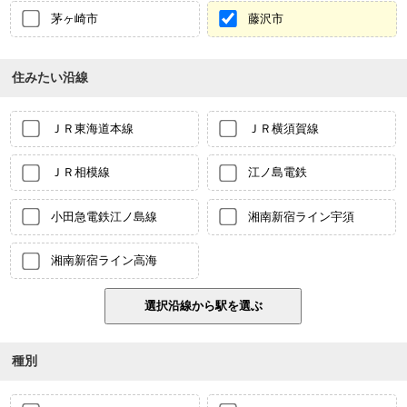
茅ヶ崎市
藤沢市
住みたい沿線
ＪＲ東海道本線
ＪＲ横須賀線
ＪＲ相模線
江ノ島電鉄
小田急電鉄江ノ島線
湘南新宿ライン宇須
湘南新宿ライン高海
種別