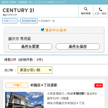
藤沢市 専用庭 ｜賃貸物件一覧｜ センチュリー21富士ハウジング
物件検索
お店へ連絡
TOPページ
賃貸物件検索
賃貸物件一覧
選択中の条件
藤沢市 専用庭
条件を変更
条件を保存
棟数
1
件 (総物件数：
1
件)
並び順 ：
本鵠沼４丁目貸家
一戸建て
NEW
小田急電鉄江ノ島線
本鵠沼駅
/ 徒歩8分
築年51年 / 2階建
神奈川県藤沢市本鵠沼４丁目