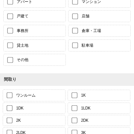
アパート
マンション
戸建て
店舗
事務所
倉庫・工場
貸土地
駐車場
その他
間取り
ワンルーム
1K
1DK
1LDK
2K
2DK
2LDK
3K