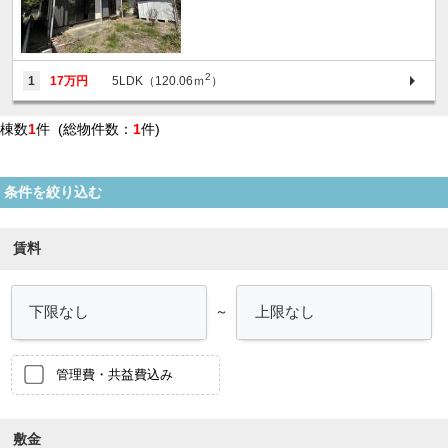
2
1
17万円
5LDK（120.06ｍ
）
棟数
1
件 (総物件数：
1
件)
条件を絞り込む
賃料
～
管理費・共益費込み
敷金