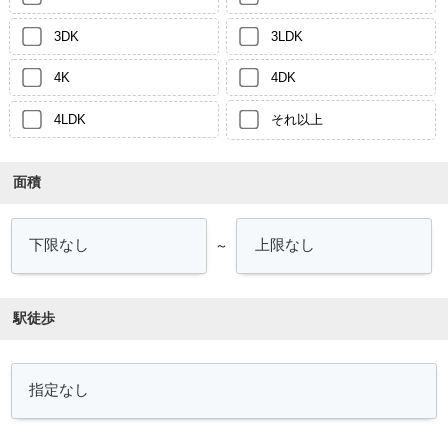
3DK
3LDK
4K
4DK
4LDK
それ以上
面積
～
駅徒歩