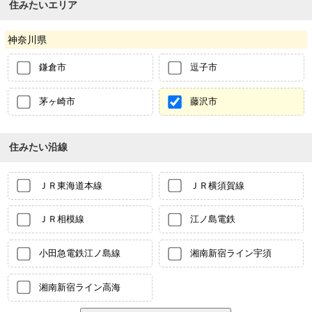
住みたいエリア
神奈川県
鎌倉市
逗子市
茅ヶ崎市
藤沢市
住みたい沿線
ＪＲ東海道本線
ＪＲ横須賀線
ＪＲ相模線
江ノ島電鉄
小田急電鉄江ノ島線
湘南新宿ライン宇須
湘南新宿ライン高海