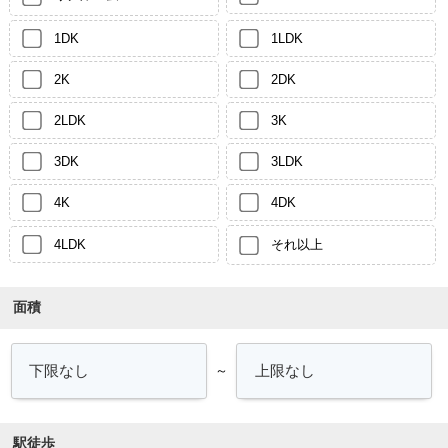
1DK
1LDK
2K
2DK
2LDK
3K
3DK
3LDK
4K
4DK
4LDK
それ以上
面積
～
駅徒歩