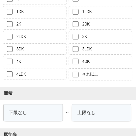
1DK
1LDK
2K
2DK
2LDK
3K
3DK
3LDK
4K
4DK
4LDK
それ以上
面積
～
駅徒歩