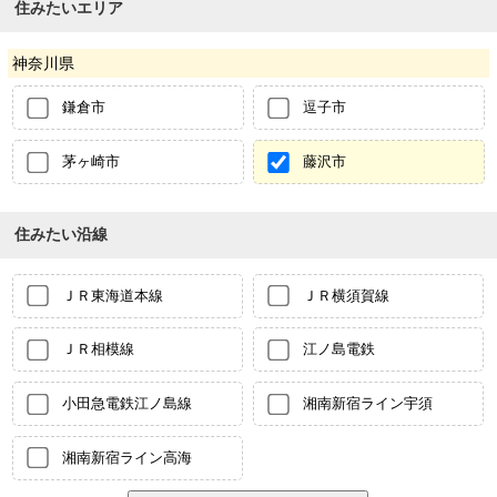
住みたいエリア
神奈川県
鎌倉市
逗子市
茅ヶ崎市
藤沢市
住みたい沿線
ＪＲ東海道本線
ＪＲ横須賀線
ＪＲ相模線
江ノ島電鉄
小田急電鉄江ノ島線
湘南新宿ライン宇須
湘南新宿ライン高海