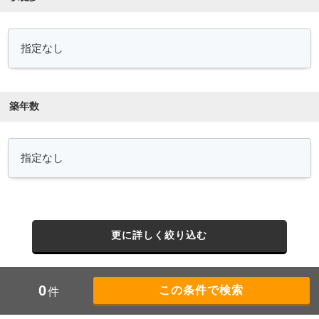
築年数
更に詳しく絞り込む
0
件