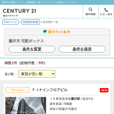
藤沢市 宅配ボックス ｜賃貸物件一覧｜ センチュリー21富士ハウジング
物件検索
お店へ連絡
TOPページ
賃貸物件検索
賃貸物件一覧
選択中の条件
藤沢市 宅配ボックス
条件を変更
条件を保存
棟数
1
件 (総物件数：
5
件)
並び順 ：
ＦＪナインフロアビル
マンション
NEW
ＪＲ東海道本線
藤沢駅
/ 徒歩5分
築年新築 / 9階建
神奈川県藤沢市藤沢