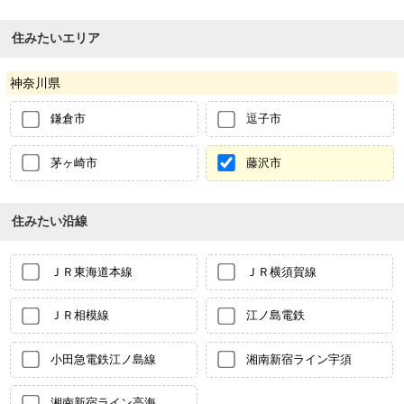
住みたいエリア
神奈川県
鎌倉市
逗子市
茅ヶ崎市
藤沢市
住みたい沿線
ＪＲ東海道本線
ＪＲ横須賀線
ＪＲ相模線
江ノ島電鉄
小田急電鉄江ノ島線
湘南新宿ライン宇須
湘南新宿ライン高海