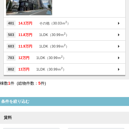
2
401
14.3万円
その他（30.03ｍ
）
2
503
11.8万円
1LDK（30.99ｍ
）
2
603
11.9万円
1LDK（30.99ｍ
）
2
703
12万円
1LDK（30.99ｍ
）
2
802
13万円
1LDK（30.99ｍ
）
棟数
1
件 (総物件数：
5
件)
条件を絞り込む
賃料