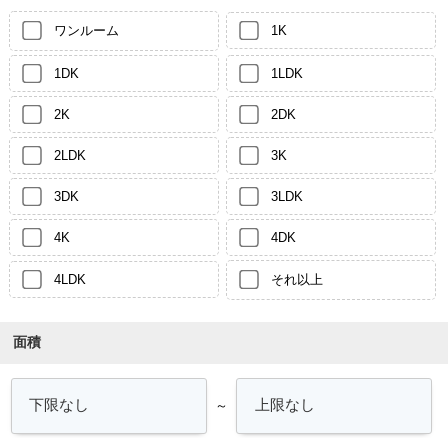
ワンルーム
1K
1DK
1LDK
2K
2DK
2LDK
3K
3DK
3LDK
4K
4DK
4LDK
それ以上
面積
～