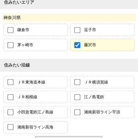
住みたいエリア
神奈川県
鎌倉市
逗子市
茅ヶ崎市
藤沢市
住みたい沿線
ＪＲ東海道本線
ＪＲ横須賀線
ＪＲ相模線
江ノ島電鉄
小田急電鉄江ノ島線
湘南新宿ライン宇須
湘南新宿ライン高海