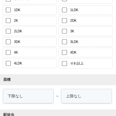
1DK
1LDK
2K
2DK
2LDK
3K
3DK
3LDK
4K
4DK
4LDK
それ以上
面積
～
駅徒歩