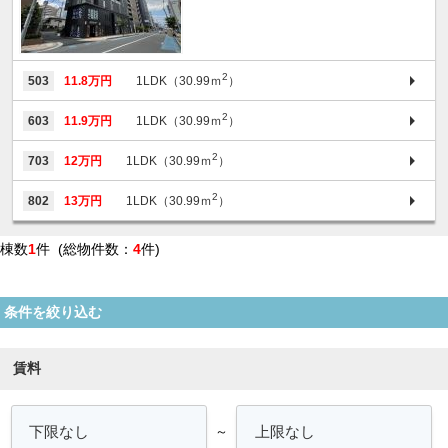
2
503
11.8万円
1LDK（30.99ｍ
）
2
603
11.9万円
1LDK（30.99ｍ
）
2
703
12万円
1LDK（30.99ｍ
）
2
802
13万円
1LDK（30.99ｍ
）
棟数
1
件 (総物件数：
4
件)
条件を絞り込む
賃料
～