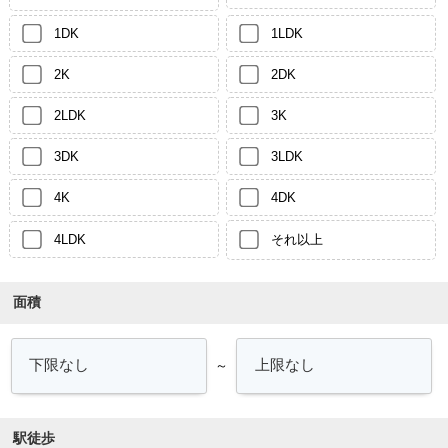
1DK
1LDK
2K
2DK
2LDK
3K
3DK
3LDK
4K
4DK
4LDK
それ以上
面積
～
駅徒歩