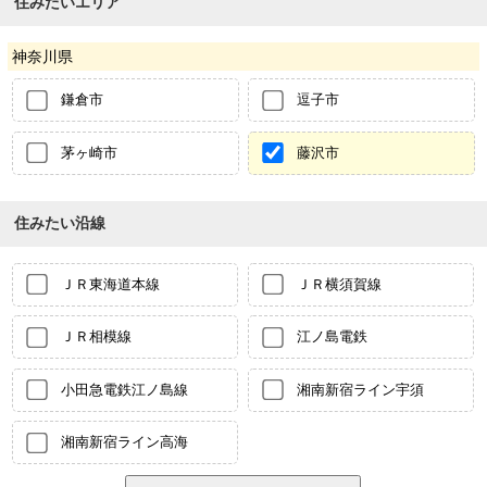
住みたいエリア
神奈川県
鎌倉市
逗子市
茅ヶ崎市
藤沢市
住みたい沿線
ＪＲ東海道本線
ＪＲ横須賀線
ＪＲ相模線
江ノ島電鉄
小田急電鉄江ノ島線
湘南新宿ライン宇須
湘南新宿ライン高海