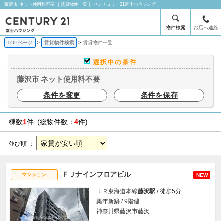
藤沢市 ネット使用料不要 ｜賃貸物件一覧｜ センチュリー21富士ハウジング
物件検索
お店へ連絡
TOPページ
賃貸物件検索
賃貸物件一覧
選択中の条件
藤沢市 ネット使用料不要
条件を変更
条件を保存
棟数
1
件 (総物件数：
4
件)
並び順 ：
ＦＪナインフロアビル
マンション
NEW
ＪＲ東海道本線
藤沢駅
/ 徒歩5分
築年新築 / 9階建
神奈川県藤沢市藤沢