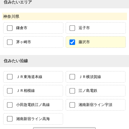
住みたいエリア
神奈川県
鎌倉市
逗子市
茅ヶ崎市
藤沢市
住みたい沿線
ＪＲ東海道本線
ＪＲ横須賀線
ＪＲ相模線
江ノ島電鉄
小田急電鉄江ノ島線
湘南新宿ライン宇須
湘南新宿ライン高海