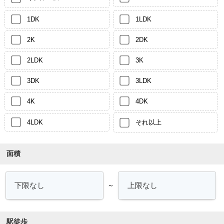
1DK
1LDK
2K
2DK
2LDK
3K
3DK
3LDK
4K
4DK
4LDK
それ以上
面積
～
駅徒歩